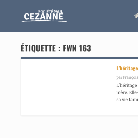
ÉTIQUETTE :
FWN 163
L’héritag
par
François
L’héritage
mère. Elle
sa vie fami