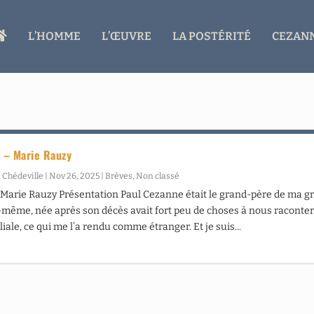
A
L’HOMME
L’ŒUVRE
LA POSTÉRITÉ
CEZANN
C
C
U
E
I
L
e – Marie Rauzy
 Chédeville
|
Nov 26, 2025
|
Brèves
,
Non classé
 Marie Rauzy Présentation Paul Cezanne était le grand-père de ma g
-même, née après son décès avait fort peu de choses à nous raconter
liale, ce qui me l’a rendu comme étranger. Et je suis...