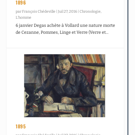
1896
par
François Chédeville
|
Juil 27, 2016
|
Chronologie
,
L’homme
6 janvier Degas achète à Vollard une nature morte
de Cezanne, Pommes, Linge et Verre (Verre et...
1895