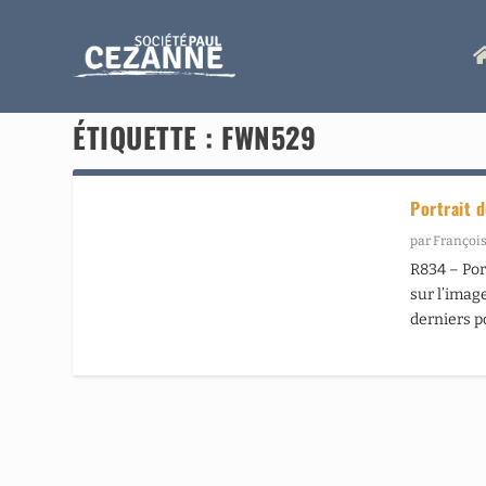
ÉTIQUETTE :
FWN529
Portrait 
par
François
R834 – Por
sur l’imag
derniers p