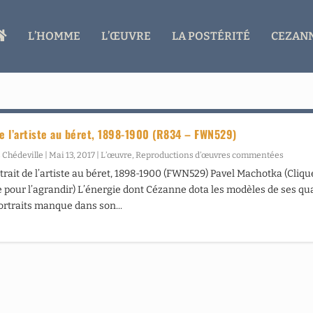
A
L’HOMME
L’ŒUVRE
LA POSTÉRITÉ
CEZANN
C
C
U
E
I
L
de l’artiste au béret, 1898-1900 (R834 – FWN529)
 Chédeville
|
Mai 13, 2017
|
L’œuvre
,
Reproductions d’œuvres commentées
trait de l’artiste au béret, 1898-1900 (FWN529) Pavel Machotka (Cliqu
e pour l’agrandir) L’énergie dont Cézanne dota les modèles de ses qu
ortraits manque dans son...