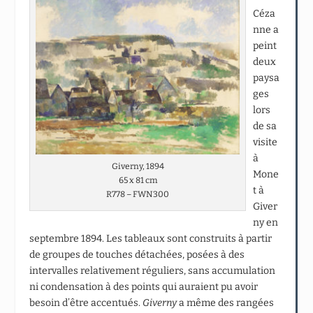
Céza
nne a
peint
deux
paysa
ges
lors
de sa
visite
à
Giverny, 1894
Mone
65 x 81 cm
t à
R778 – FWN300
Giver
ny en
septembre 1894. Les tableaux sont construits à partir
de groupes de touches détachées, posées à des
intervalles relativement réguliers, sans accumulation
ni condensation à des points qui auraient pu avoir
besoin d’être accentués.
Giverny
a même des rangées