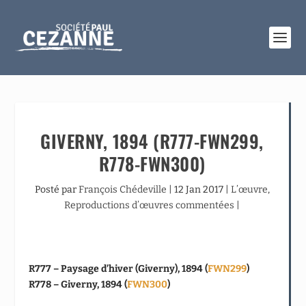
GIVERNY, 1894 (R777-FWN299,
R778-FWN300)
Posté par
François Chédeville
|
12 Jan 2017
|
L’œuvre
,
Reproductions d’œuvres commentées
|
R777 – Paysage d’hiver (Giverny), 1894 (
FWN299
)
R778 – Giverny, 1894 (
FWN300
)