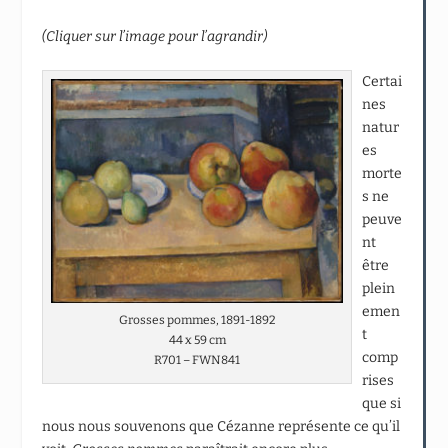
(Cliquer sur l’image pour l’agrandir)
Certai
nes
natur
es
morte
s ne
peuve
nt
être
plein
emen
Grosses pommes, 1891-1892
t
44 x 59 cm
comp
R701 – FWN841
rises
que si
nous nous souvenons que Cézanne représente ce qu’il