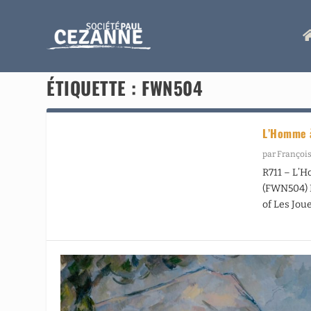
ÉTIQUETTE :
FWN504
L’Homme à
par
François
R711 – L’H
(FWN504) P
of Les Joue