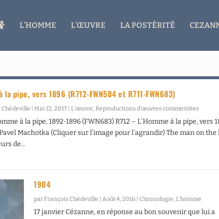
A
L’HOMME
L’ŒUVRE
LA POSTÉRITÉ
CEZANN
C
C
U
E
I
L
 la pipe, vers 1896 (R712-FWN504 et R711-FWN683)
 Chédeville
|
Mai 12, 2017
|
L’œuvre
,
Reproductions d’œuvres commentées
omme à la pipe, 1892-1896 (FWN683) R712 – L’Homme à la pipe, vers 
avel Machotka (Cliquer sur l’image pour l’agrandir) The man on the 
urs de...
1904
par
François Chédeville
|
Août 4, 2016
|
Chronologie
,
L’homme
17 janvier Cézanne, en réponse au bon souvenir que lui a