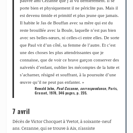
pauvre ami Cezanne que j’ai vu dernièrement. Il se
porte bien et physiquement il ne périclite pas. Mais il
est devenu timide et primitif et plus jeune que jamais.
Il habite le Jas de Bouffan avec sa mère qui est du
reste brouillée avec la Boule, laquelle n’est pas bien
avec ses belles-sœurs, ni celles-ci entre elles. De sorte
que Paul vit d’un côté, sa femme de l’autre. Et c’est
une des choses les plus attendrissantes que je
connaisse, que de voir ce brave garçon conserver des
naïvetés d’enfant, oublier les mécomptes de la lutte et
s’acharner, résigné et souffrant, à la poursuite d’une
œuvre qu’il ne peut pas enfanter. »
Rewald John,
Paul Cezanne, correspondance
, Paris,
Grasset, 1978, 346 pages, p. 235.
7 avril
Décès de Victor Chocquet à Yvetot, à soixante-neuf
ans. Cezanne, qui se trouve à Aix, n’assiste