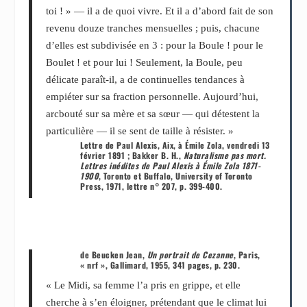
toi ! » ― il a de quoi vivre. Et il a d’abord fait de son
revenu douze tranches mensuelles ; puis, chacune
d’elles est subdivisée en 3 : pour la Boule ! pour le
Boulet ! et pour lui ! Seulement, la Boule, peu
délicate paraît-il, a de continuelles tendances à
empiéter sur sa fraction personnelle. Aujourd’hui,
arcbouté sur sa mère et sa sœur ― qui détestent la
particulière ― il se sent de taille à résister. »
Lettre de Paul Alexis, Aix, à Émile Zola, vendredi 13
février 1891 ; Bakker B. H.,
Naturalisme pas mort.
Lettres inédites de Paul Alexis à Émile Zola 1871-
1900
, Toronto et Buffalo, University of Toronto
Press, 1971, lettre n° 207, p. 399-400.
de Beucken Jean,
Un portrait de Cezanne
, Paris,
« nrf », Gallimard, 1955, 341 pages, p. 230.
« Le Midi, sa femme l’a pris en grippe, et elle
cherche à s’en éloigner, prétendant que le climat lui