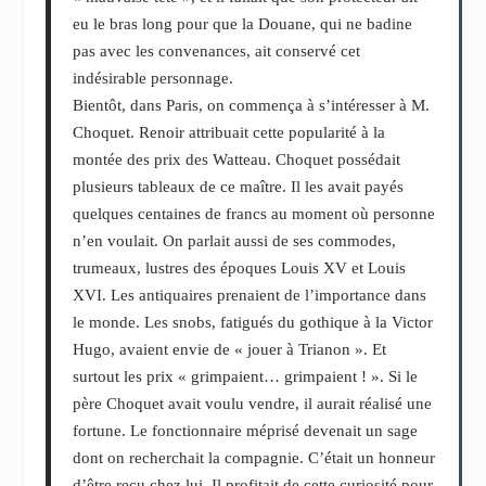
eu le bras long pour que la Douane, qui ne badine
pas avec les convenances, ait conservé cet
indésirable personnage.
Bientôt, dans Paris, on commença à s’intéresser à M.
Choquet. Renoir attribuait cette popularité à la
montée des prix des Watteau. Choquet possédait
plusieurs tableaux de ce maître. Il les avait payés
quelques centaines de francs au moment où personne
n’en voulait. On parlait aussi de ses commodes,
trumeaux, lustres des époques Louis XV et Louis
XVI. Les antiquaires prenaient de l’importance dans
le monde. Les snobs, fatigués du gothique à la Victor
Hugo, avaient envie de « jouer à Trianon ». Et
surtout les prix « grimpaient… grimpaient ! ». Si le
père Choquet avait voulu vendre, il aurait réalisé une
fortune. Le fonctionnaire méprisé devenait un sage
dont on recherchait la compagnie. C’était un honneur
d’être reçu chez lui. Il profitait de cette curiosité pour