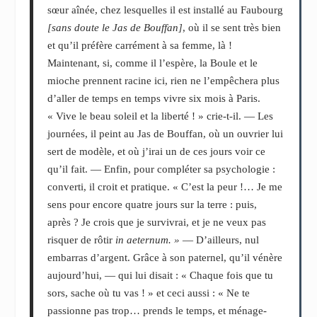
sœur aînée, chez lesquelles il est installé au Faubourg
[sans doute le Jas de Bouffan]
, où il se sent très bien
et qu’il préfère carrément à sa femme, là !
Maintenant, si, comme il l’espère, la Boule et le
mioche prennent racine ici, rien ne l’empêchera plus
d’aller de temps en temps vivre six mois à Paris.
« Vive le beau soleil et la liberté ! » crie-t-il. ― Les
journées, il peint au Jas de Bouffan, où un ouvrier lui
sert de modèle, et où j’irai un de ces jours voir ce
qu’il fait. ― Enfin, pour compléter sa psychologie :
converti, il croit et pratique. « C’est la peur !… Je me
sens pour encore quatre jours sur la terre : puis,
après ? Je crois que je survivrai, et je ne veux pas
risquer de rôtir
in aeternum. »
― D’ailleurs, nul
embarras d’argent. Grâce à son paternel, qu’il vénère
aujourd’hui, ― qui lui disait : « Chaque fois que tu
sors, sache où tu vas ! » et ceci aussi : « Ne te
passionne pas trop… prends le temps, et ménage-