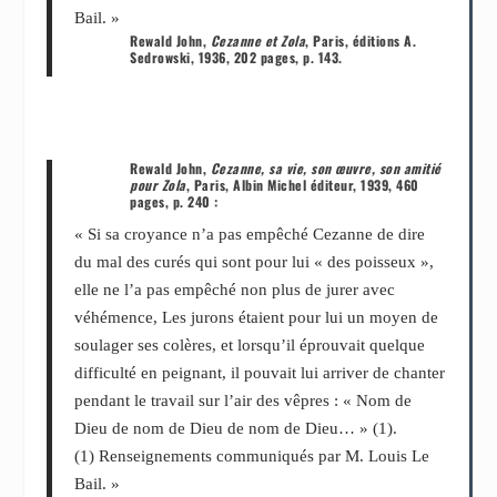
Bail. »
Rewald John,
Cezanne et Zola
, Paris, éditions A.
Sedrowski, 1936, 202 pages, p. 143.
Rewald John,
Cezanne, sa vie, son œuvre, son amitié
pour Zola
, Paris, Albin Michel éditeur, 1939, 460
pages, p. 240 :
« Si sa croyance n’a pas empêché Cezanne de dire
du mal des curés qui sont pour lui « des poisseux »,
elle ne l’a pas empêché non plus de jurer avec
véhémence, Les jurons étaient pour lui un moyen de
soulager ses colères, et lorsqu’il éprouvait quelque
difficulté en peignant, il pouvait lui arriver de chanter
pendant le travail sur l’air des vêpres : « Nom de
Dieu de nom de Dieu de nom de Dieu… »
(1)
.
(1)
Renseignements communiqués par M. Louis Le
Bail. »