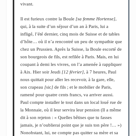
vivant.
Il est furieux contre la Boule
[sa femme Hortense]
,
qui, à la suite d’un séjour d’un an à Paris, lui a
infligé, l’été dernier, cinq mois de Suisse et de tables
d’hôte… où il n’a rencontré un peu de sympathie que
chez un Prussien. Après la Suisse, la Boule escorté de
son bourgeois de fils, est refilée à Paris. Mais, en lui
coupant à demi les vivres, on l’a amenée à rappliquer
à Aix. Hier soir Jeudi
[12 février]
, à 7 heures, Paul
nous quittait pour aller les recevoir, à la gare, elle,
son crapeau
[
sic
]
de fils ; et le mobilier de Paris,
ramené pour quatre cents francs, va arriver aussi.
Paul compte installer le tout dans un local loué rue de
la Monnaie, où il leur servira leur pension (Il a même
dit à son rejeton : « Quelles bêtises que tu fasses
jamais, je n’oublierai point que je suis ton père !… »)
Nonobstant, lui, ne compte pas quitter sa mère et sa