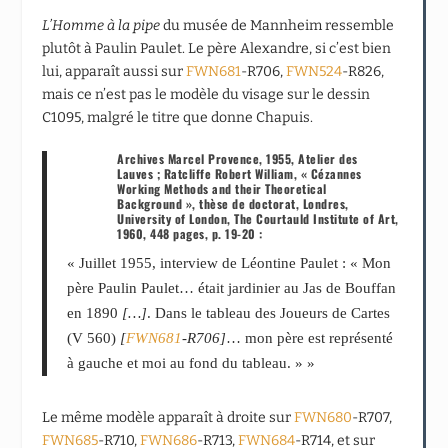
L’Homme à la pipe
du musée de Mannheim ressemble
plutôt à Paulin Paulet. Le père Alexandre, si c’est bien
lui, apparaît aussi sur
FWN681
-R706,
FWN524
-R826,
mais ce n’est pas le modèle du visage sur le dessin
C1095, malgré le titre que donne Chapuis.
Archives Marcel Provence, 1955, Atelier des
Lauves ; Ratcliffe Robert William, « Cézannes
Working Methods and their Theoretical
Background », thèse de doctorat, Londres,
University of London, The Courtauld Institute of Art,
1960, 448 pages, p. 19-20 :
« Juillet 1955, interview de Léontine Paulet : « Mon
père Paulin Paulet… était jardinier au Jas de Bouffan
en 1890
[…]
. Dans le tableau des Joueurs de Cartes
(V 560)
[
FWN681
-R706]
… mon père est représenté
à gauche et moi au fond du tableau. » »
Le même modèle apparaît à droite sur
FWN680
-R707,
FWN685
-R710,
FWN686
-R713,
FWN684
-R714, et sur