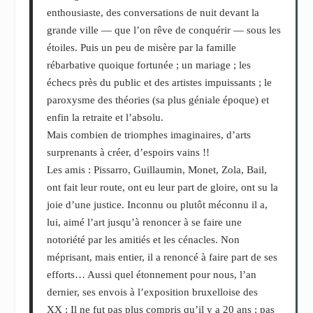
enthousiaste, des conversations de nuit devant la
grande ville — que l’on rêve de conquérir — sous les
étoiles. Puis un peu de misère par la famille
rébarbative quoique fortunée ; un mariage ; les
échecs près du public et des artistes impuissants ; le
paroxysme des théories (sa plus géniale époque) et
enfin la retraite et l’absolu.
Mais combien de triomphes imaginaires, d’arts
surprenants à créer, d’espoirs vains !!
Les amis : Pissarro, Guillaumin, Monet, Zola, Bail,
ont fait leur route, ont eu leur part de gloire, ont su la
joie d’une justice. Inconnu ou plutôt méconnu il a,
lui, aimé l’art jusqu’à renoncer à se faire une
notoriété par les amitiés et les cénacles. Non
méprisant, mais entier, il a renoncé à faire part de ses
efforts… Aussi quel étonnement pour nous, l’an
dernier, ses envois à l’exposition bruxelloise des
XX : Il ne fut pas plus compris qu’il y a 20 ans ; pas