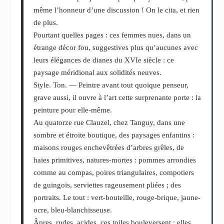
même l’honneur d’une discussion ! On le cita, et rien
de plus.
Pourtant quelles pages : ces femmes nues, dans un
étrange décor fou, suggestives plus qu’aucunes avec
leurs élégances de dianes du XVI
e
siècle : ce
paysage méridional aux solidités neuves.
Style. Ton. ― Peintre avant tout quoique penseur,
grave aussi, il ouvre à l’art cette surprenante porte : la
peinture pour elle-même.
Au quatorze rue Clauzel, chez Tanguy, dans une
sombre et étroite boutique, des paysages enfantins :
maisons rouges enchevêtrées d’arbres grêles, de
haies primitives, natures-mortes : pommes arrondies
comme au compas, poires triangulaires, compotiers
de guingois, serviettes rageusement pliées ; des
portraits. Le tout : vert-bouteille, rouge-brique, jaune-
ocre, bleu-blanchisseuse.
Âpres, rudes, acides, ces toiles bouleversent ; elles