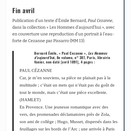
Fin avril
Publication d’un texte d’Émile Bernard,
Paul Cezanne
,
dans la collection « Les Hommes d’aujourd’hui », avec
en couverture une reproduction d’un portrait à l’eau-
forte de Cezanne par Pissarro (MM 13).
Bernard Émile, « Paul Cezanne »,
Les Hommes
d’aujourd’hu
i, 8
e
volume, n° 387, Paris, librairie
Vanier, non daté [avril 1891], 4 pages :
PAUL CÉZANNE
Car, je m’en souviens, sa pièce ne plaisait pas à la
multitude ; c’était un mets qui n’était pas du goût de
tout le monde, mais c’était une pièce excellente.
(HAMLET)
En Provence. Une jeunesse romantique avec des
vers, des promenades déclamatoires près de Zola,
son ami de collège ; Hugo, Musset, dispersés dans les
feuillages sur les bords de l’Arc ; une arrivée à Paris