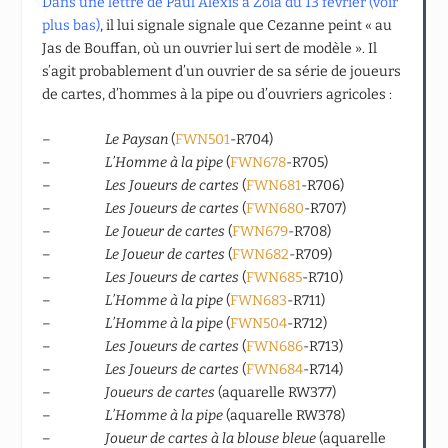
Dans une lettre de Paul Alexis à Zola du 13 février (voir
plus bas)
, il lui signale signale que Cezanne peint « au
Jas de Bouffan, où un ouvrier lui sert de modèle ». Il
s’agit probablement d’un ouvrier de sa série de joueurs
de cartes, d’hommes à la pipe ou d’ouvriers agricoles :
–
Le Paysan
(
FWN501
-R704)
–
L’Homme à la pipe
(
FWN678
-R705)
–
Les Joueurs de cartes
(
FWN681
-R706)
–
Les Joueurs de cartes
(
FWN680
-R707)
–
Le Joueur de cartes
(
FWN679
-R708)
–
Le Joueur de cartes
(
FWN682
-R709)
–
Les Joueurs de cartes
(
FWN685
-R710)
–
L’Homme à la pipe
(
FWN683
-R711)
–
L’Homme à la pipe
(
FWN504
-R712)
–
Les Joueurs de cartes
(
FWN686
-R713)
–
Les Joueurs de cartes
(
FWN684
-R714)
–
Joueurs de cartes
(aquarelle RW377)
–
L’Homme à la pipe
(aquarelle RW378)
–
Joueur de cartes à la blouse bleue
(aquarelle