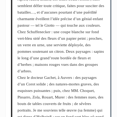
semblent défier toute critique, faites pour susciter des
batailles…, et d’aucunes pourtant d’une puérilité
charmante éveillent l’idée précise d’un génial enfant
pastour ― tel le Giotto ― qui touche aux couleurs.
Chez Schuffenecker : une coupe blanche sur fond
vert-bleu strié des fleurs d’un papier peint ; proches,
un verre en urne, une serviette déployée, des
pommes soutenant un citron. Deux paysages : sapins
le long d’une grand’route bordée de fleurs et
d’herbes ; maisons rouges vues dans des groupes
d’arbres.
Chez le docteur Gachet, à Auvers : des paysages
d’un Corot solide ; des natures-mortes graves, des
esquisses puissantes ; puis, chez MM. Choquet,
Pissarro, Zola, Rouart, Murer : des femmes nues, des
bouts de tables couverts de fruits ; de sévères
portraits. Je me souviens telle œuvre (sa femme) qui
est digne d’Holbein
8
: sur un fond vert-bleu où pend