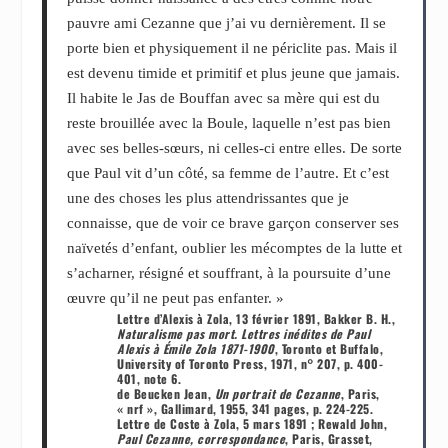
pauvre ami Cezanne que j’ai vu dernièrement. Il se
porte bien et physiquement il ne périclite pas. Mais il
est devenu timide et primitif et plus jeune que jamais.
Il habite le Jas de Bouffan avec sa mère qui est du
reste brouillée avec la Boule, laquelle n’est pas bien
avec ses belles-sœurs, ni celles-ci entre elles. De sorte
que Paul vit d’un côté, sa femme de l’autre. Et c’est
une des choses les plus attendrissantes que je
connaisse, que de voir ce brave garçon conserver ses
naïvetés d’enfant, oublier les mécomptes de la lutte et
s’acharner, résigné et souffrant, à la poursuite d’une
œuvre qu’il ne peut pas enfanter. »
Lettre d’Alexis à Zola, 13 février 1891, Bakker B. H.,
Naturalisme pas mort. Lettres inédites de Paul
Alexis à Émile Zola 1871-1900
, Toronto et Buffalo,
University of Toronto Press, 1971, n° 207, p. 400-
401, note 6.
de Beucken Jean,
Un portrait de Cezanne
, Paris,
« nrf », Gallimard, 1955, 341 pages, p. 224-225.
Lettre de Coste à Zola, 5 mars 1891 ; Rewald John,
Paul Cezanne, correspondance
, Paris, Grasset,