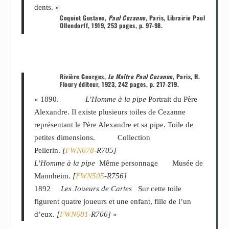
dents. »
Coquiot Gustave,
Paul Cezanne
, Paris, Librairie Paul
Ollendorff, 1919, 253 pages, p. 97-98.
Rivière Georges,
Le Maître Paul Cezanne
, Paris, H.
Floury éditeur, 1923, 242 pages, p. 217-219.
« 1890.
L’Homme à la pipe
Portrait du Père
Alexandre. Il existe plusieurs toiles de Cezanne
représentant le Père Alexandre et sa pipe. Toile de
petites dimensions. Collection
Pellerin.
[
FWN678
-R705]
L’Homme à la pipe
Même personnage Musée de
Mannheim.
[
FWN505
-R756]
1892
Les Joueurs de Cartes
Sur cette toile
figurent quatre joueurs et une enfant, fille de l’un
d’eux.
[
FWN681
-R706]
»