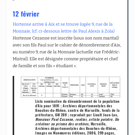
12 février
Hortense arrive à Aix
et se trouve logée 9, rue de la
Monnaie, (cf. ci-dessous lettre de Paul Alexis à Zola)
Hortense Cezanne est inscrite (sous son nom marital)
avec son fils Paul sur le cahier de dénombrement d’Aix,
au numéro 9, rue de la Monnaie (actuelle rue Frédéric-
Mistral). Elle est désignée comme propriétaire et chef
de famille et son fils « étudiant ».
Liste nominative du dénombrement de la population
d’Aix pour 1891 ; Archives départementales des
Bouches-du-Rhône, centre de Marseille, fonds de la
préfecture, 6M 289 ; reproduit par Lioult Jean-Luc,
Monsieur Paul Cezanne, rentier, artiste peintre. Un
créateur au prisme des archives,
Marseille,
Archives départementales des Bouches-du-Rhône,
Images en Manœuvres éditions, 2006, 299 pages,