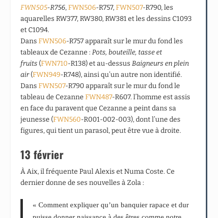
FWN505
-R756
,
FWN506
-R757,
FWN507
-R790, les
aquarelles RW377, RW380, RW381 et les dessins C1093
et C1094.
Dans
FWN506
-R757 apparaît sur le mur du fond les
tableaux de Cezanne :
Pots, bouteille, tasse et
fruits
(
FWN710
-R138) et au-dessus
Baigneurs en plein
air
(
FWN949
-R748), ainsi qu’un autre non identifié.
Dans
FWN507
-R790 apparaît sur le mur du fond le
tableau de Cezanne
FWN487
-R607. l’homme est assis
en face du paravent que Cezanne a peint dans sa
jeunesse (
FWN560
-R001-002-003), dont l’une des
figures, qui tient un parasol, peut être vue à droite.
13 février
À Aix, il fréquente Paul Alexis et Numa Coste. Ce
dernier donne de ses nouvelles à Zola :
« Comment expliquer qu’un banquier rapace et dur
puisse donner naissance à des êtres comme notre