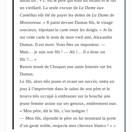
aurait dit : « C’est le père qui était un enfant et le fils
un vieillard. La seule excuse de
La Dame aux
Camélias
eût été de payer les dettes de
La Dame de
Monsoreau
. » Il parut devant Dumas fils, le visage
soucieux, tripotant la carte entre les doigts. « Je lis
sur cette carte le nom de mon vieil ami, Alexandre
Dumas. Il est mort. Vous êtes un imposteur. —
Mais… je suis son fils ! — Ah !… Il a donc un
fils ?… »
Renoir tenait de Choquet une autre histoire sur les
Dumas.
Le fils, alors très jeune et avant ses succès, entra un
jour à l’improviste dans le salon de son père et le
trouva très occupé à embrasser sur la bouche une
jeune femme assise sur ses genoux, entièrement nue.
« Mon père, dit le fils, c’est indigne !
— Mon fils, répondit le père en lui montrant la porte
d’un geste noble, respecte mes cheveux blancs ! » »