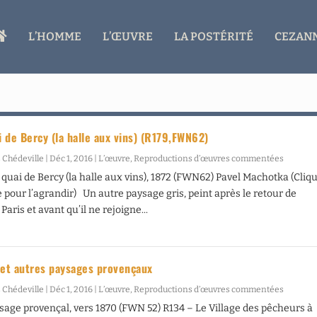
A
L’HOMME
L’ŒUVRE
LA POSTÉRITÉ
CEZANN
C
C
U
E
I
L
i de Bercy (la halle aux vins) (R179,FWN62)
 Chédeville
|
Déc 1, 2016
|
L’œuvre
,
Reproductions d’œuvres commentées
, quai de Bercy (la halle aux vins), 1872 (FWN62) Pavel Machotka (Cliq
e pour l’agrandir) Un autre paysage gris, peint après le retour de
aris et avant qu’il ne rejoigne...
 et autres paysages provençaux
 Chédeville
|
Déc 1, 2016
|
L’œuvre
,
Reproductions d’œuvres commentées
sage provençal, vers 1870 (FWN 52) R134 – Le Village des pêcheurs à