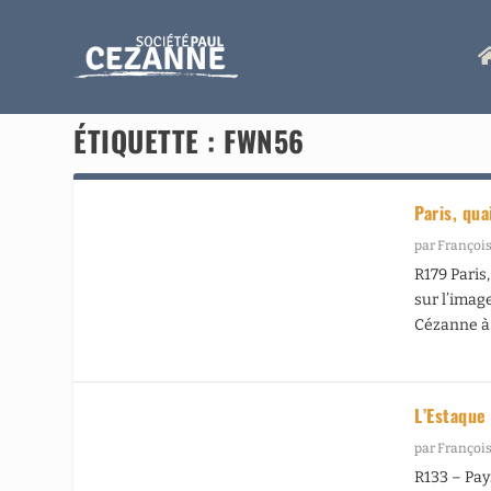
ÉTIQUETTE :
FWN56
Paris, qua
par
François
R179 Paris
sur l’imag
Cézanne à P
L’Estaque
par
François
R133 – Pay