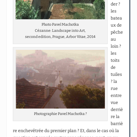
der ?
les
batea
Photo Pavel Machotka
ux de
Cézanne: Landscape into Art,
pêche
second edition, Prague, Arbor Vitae, 2014
au
loin ?
les
toits
de
tuiles
? la
rue
entre
vue
derriè
Photographie Pavel Machotka ?
re la
barriè
re enchevêtrée du premier plan ? Et, dans le cas où la