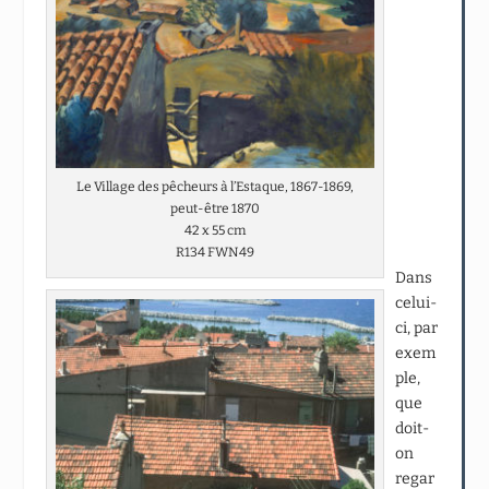
Le Village des pêcheurs à l’Estaque, 1867-1869,
peut-être 1870
42 x 55 cm
R134 FWN49
Dans
celui-
ci, par
exem
ple,
que
doit-
on
regar