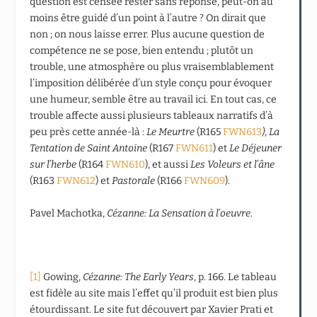
question est censée rester sans réponse, peut-on au
moins être guidé d’un point à l’autre ? On dirait que
non ; on nous laisse errer. Plus aucune question de
compétence ne se pose, bien entendu ; plutôt un
trouble, une atmosphère ou plus vraisemblablement
l’imposition délibérée d’un style conçu pour évoquer
une humeur, semble être au travail ici. En tout cas, ce
trouble affecte aussi plusieurs tableaux narratifs d’à
peu près cette année-là :
Le Meurtre
(R165
FWN613
)
,
La
Tentation de Saint Antoine
(R167
FWN611
) et
Le Déjeuner
sur l’herbe
(R164
FWN610
), et aussi
Les Voleurs et l’âne
(R163
FWN612
) et
Pastorale
(R166
FWN609
).
Pavel Machotka,
Cézanne: La Sensation à l’oeuvre
.
[1]
Gowing,
Cézanne: The Early Years
, p. 166. Le tableau
est fidèle au site mais l’effet qu’il produit est bien plus
étourdissant. Le site fut découvert par Xavier Prati et