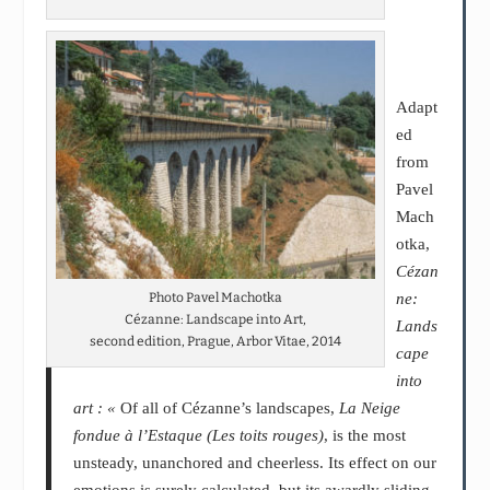
Adapt
ed
from
Pavel
Mach
otka,
Cézan
ne:
Photo Pavel Machotka
Cézanne: Landscape into Art,
Lands
second edition, Prague, Arbor Vitae, 2014
cape
into
art : «
Of all of Cézanne’s landscapes,
La Neige
fondue
à l’Estaque
(Les toits rouges)
, is the most
unsteady, unanchored and cheerless. Its effect on our
emotions is surely calculated, but its awardly sliding