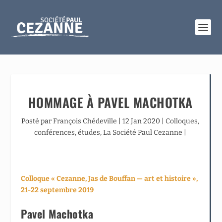
HOMMAGE À PAVEL MACHOTKA
Posté par
François Chédeville
|
12 Jan 2020
|
Colloques,
conférences, études
,
La Société Paul Cezanne
|
Colloque « Cezanne, Jas de Bouffan — art et histoire »,
21-22 septembre 2019
Pavel Machotka