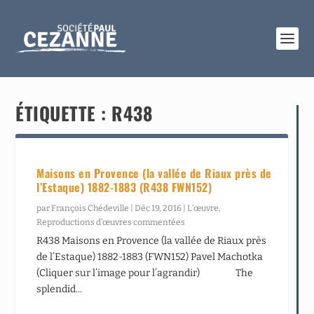
ÉTIQUETTE :
R438
Maisons en Provence (la vallée de Riaux près de
l’Estaque) 1882-1883 (R438 FWN152)
par
François Chédeville
|
Déc 19, 2016
|
L’œuvre
,
Reproductions d’œuvres commentées
R438 Maisons en Provence (la vallée de Riaux près
de l’Estaque) 1882-1883 (FWN152) Pavel Machotka
(Cliquer sur l’image pour l’agrandir) The
splendid...