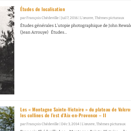
Études de localisation
par
François Chédeville
|
Juil 7, 2016
|
L’œuvre
,
Thèmes picturaux
Études générales L’utopie photographique de John Rewal
(Jean Arrouye) Études...
Les « Montagne Sainte-Victoire » du plateau de Valcro
les collines de l’est d’Aix-en-Provence – II
par
François Chédeville
|
Déc 3, 2014
|
L’œuvre
,
Thèmes picturaux