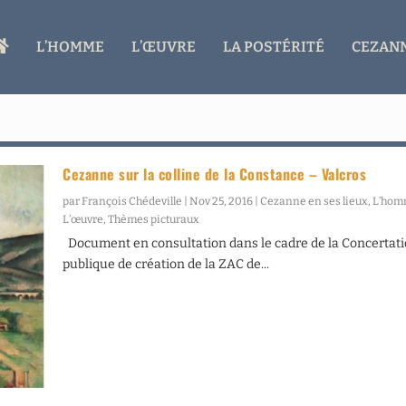
A
L’HOMME
L’ŒUVRE
LA POSTÉRITÉ
CEZANN
C
C
U
E
I
L
Cezanne sur la colline de la Constance – Valcros
par
François Chédeville
|
Nov 25, 2016
|
Cezanne en ses lieux
,
L’ho
L’œuvre
,
Thèmes picturaux
Document en consultation dans le cadre de la Concertat
publique de création de la ZAC de...