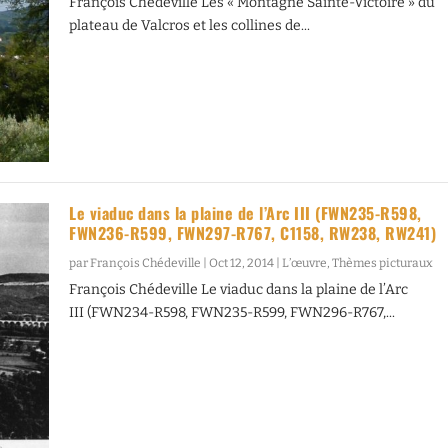
François Chédeville Les « Montagne Sainte-Victoire » du
plateau de Valcros et les collines de...
Le viaduc dans la plaine de l’Arc III (FWN235-R598,
FWN236-R599, FWN297-R767, C1158, RW238, RW241)
par
François Chédeville
|
Oct 12, 2014
|
L’œuvre
,
Thèmes picturaux
François Chédeville Le viaduc dans la plaine de l’Arc
III (FWN234-R598, FWN235-R599, FWN296-R767,...