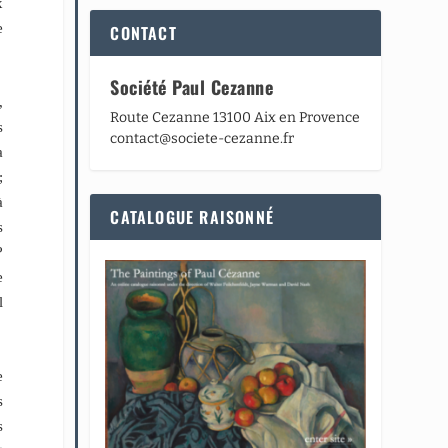
x
e
CONTACT
Société Paul Cezanne
,
Route Cezanne 13100 Aix en Provence
s
contact@societe-cezanne.fr
a
;
à
CATALOGUE RAISONNÉ
s
?
e
l
e
s
s