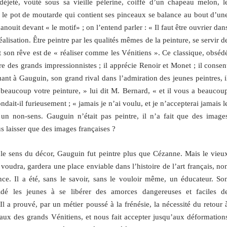
eté, voûté sous sa vieille pèlerine, coiffé d’un chapeau melon, l
le pot de moutarde qui contient ses pinceaux se balance au bout d’un
panouit devant « le motif» ; on l’entend parler : « Il faut être ouvrier dan
lisation. Être peintre par les qualités mêmes de la peinture, se servir d
 et son rêve est de « réaliser comme les Vénitiens ». Ce classique, obséd
vre des grands impressionnistes ; il apprécie Renoir et Monet ; il consen
ant à Gauguin, son grand rival dans l’admiration des jeunes peintres, i
 beaucoup votre peinture, » lui dit M. Bernard, « et il vous a beaucou
dait-il furieusement ; « jamais je n’ai voulu, et je n’accepterai jamais l
n non-sens. Gauguin n’était pas peintre, il n’a fait que des image
s laisser que des images françaises ?
et le sens du décor, Gauguin fut peintre plus que Cézanne. Mais le vieu
 voudra, gardera une place enviable dans l’histoire de l’art français, no
ce. Il a été, sans le savoir, sans le vouloir même, un éducateur. So
idé les jeunes à se libérer des amorces dangereuses et faciles d
 Il a prouvé, par un métier poussé à la frénésie, la nécessité du retour 
leaux des grands Vénitiens, et nous fait accepter jusqu’aux déformation