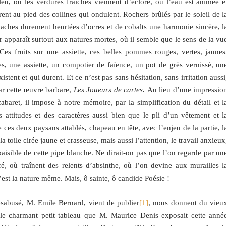
leu, où les verdures fraîches viennent d’éclore, où l’eau est animée e
rent au pied des collines qui ondulent. Rochers brûlés par le soleil de l
 taches durement heurtées d’ocres et de cobalts une harmonie sincère, l
 apparaît surtout aux natures mortes, où il semble que le sens de la vu
es fruits sur une assiette, ces belles pommes rouges, vertes, jaunes
ses, une assiette, un compotier de faïence, un pot de grès vernissé, un
tent et qui durent. Et ce n’est pas sans hésitation, sans irritation aussi
par cette œuvre barbare,
Les Joueurs de cartes.
Au lieu d’une impressio
abaret, il impose à notre mémoire, par la simplification du détail et l
 attitudes et des caractères aussi bien que le pli d’un vêtement et l
 ces deux paysans attablés, chapeau en tête, avec l’enjeu de la partie, l
a toile cirée jaune et crasseuse, mais aussi l’attention, le travail anxieux
e paisible de cette pipe blanche. Ne dirait-on pas que l’on regarde par un
fé, où traînent des relents d’absinthe, où l’on devine aux murailles l
c’est la nature même. Mais, ô sainte, ô candide Poésie !
ésabusé, M. Emile Bernard, vient de publier
[1]
, nous donnent du vieu
e charmant petit tableau que M. Maurice Denis exposait cette anné