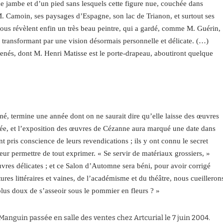
e jambe et d’un pied sans lesquels cette figure nue, couchée dans
. Camoin, ses paysages d’Espagne, son lac de Trianon, et surtout ses
nous révèlent enfin un très beau peintre, qui a gardé, comme M. Guérin,
es transformant par une vision désormais personnelle et délicate. (…)
rcenés, dont M. Henri Matisse est le porte-drapeau, aboutiront quelque
rmé, termine une année dont on ne saurait dire qu’elle laisse des œuvres
liée, et l’exposition des œuvres de Cézanne aura marqué une date dans
nt pris conscience de leurs revendications ; ils y ont connu le secret
leur permettre de tout exprimer. « Se servir de matériaux grossiers, »
uvres délicates ; et ce Salon d’Automne sera béni, pour avoir corrigé
res littéraires et vaines, de l’académisme et du théâtre, nous cueilleron
lus doux de s’asseoir sous le pommier en fleurs ? »
Manguin passée en salle des ventes chez Artcurial le 7 juin 2004.