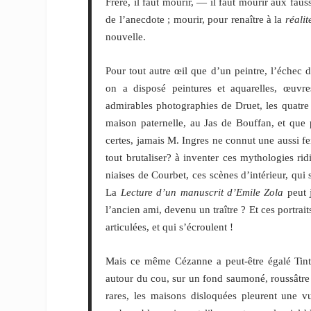
Frère, il faut mourir, — il faut mourir aux fau
de l’anecdote ; mourir, pour renaître à la
réalit
nouvelle.
Pour tout autre œil que d’un peintre, l’échec 
on a disposé peintures et aquarelles, œuvre
admirables photographies de Druet, les quatre
maison paternelle, au Jas de Bouffan, et que 
certes, jamais M. Ingres ne connut une aussi fe
tout brutaliser? à inventer ces mythologies r
niaises de Courbet, ces scènes d’intérieur, qui
La
Lecture d’un manuscrit d’Emile Zola
peut 
l’ancien ami, devenu un traître ? Et ces portrai
articulées, et qui s’écroulent !
Mais ce même Cézanne a peut-être égalé Tint
autour du cou, sur un fond saumoné, roussâtre ;
rares, les maisons disloquées pleurent une vu