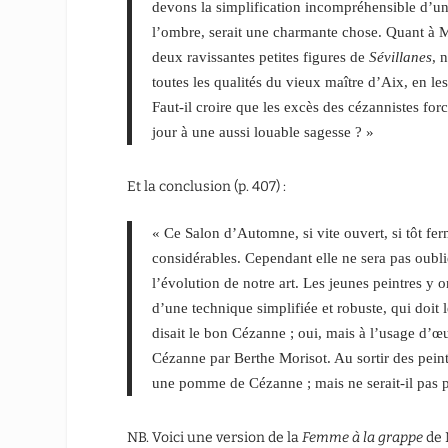
devons la simplification incompréhensible d’un
l’ombre, serait une charmante chose. Quant à M
deux ravissantes petites figures de
Sévillanes
, 
toutes les qualités du vieux maître d’Aix, en l
Faut-il croire que les excès des cézannistes fo
jour à une aussi louable sagesse ? »
Et la conclusion (p. 407) :
« Ce Salon d’Automne, si vite ouvert, si tôt fe
consi­dérables. Cependant elle ne sera pas oub
l’évolution de notre art. Les jeunes peintres y o
d’une technique simplifiée et robuste, qui doit 
disait le bon Cézanne ; oui, mais à l’usage d’œ
Cézanne par Berthe Morisot. Au sortir des peintu
une pomme de Cézanne ; mais ne serait-il pas p
NB. Voici une version de la
Femme à la grappe
de 