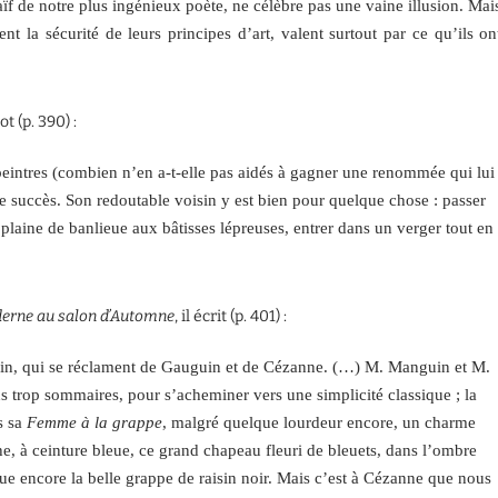
aïf de notre plus ingénieux poète, ne célèbre pas une vaine illusion. Mai
ent la sécurité de leurs principes d’art, valent surtout par ce qu’ils on
t (p. 390) :
eintres (combien n’en a-t-elle pas aidés à gagner une renommée qui lui
e succès. Son redoutable voisin y est bien pour quelque chose : passer
plaine de banlieue aux bâtisses lépreuses, entrer dans un verger tout en
derne au salon d’Automne
, il écrit (p. 401) :
main, qui se réclament de Gauguin et de Cézanne. (…) M. Manguin et M.
s trop sommaires, pour s’acheminer vers une simplicité classique ; la
s sa
Femme à la grappe
, malgré quelque lourdeur encore, un charme
e, à ceinture bleue, ce grand chapeau fleuri de bleuets, dans l’ombre
ue encore la belle grappe de raisin noir. Mais c’est à Cézanne que nous