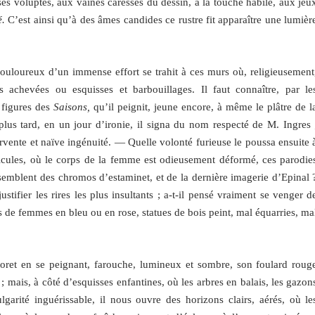
sses voluptés, aux vaines caresses du dessin, à la touche habile, aux jeu
é.
C’est ainsi qu’à des âmes candides ce rustre fit apparaître une lumièr
douloureux d’un immense effort se trahit à ces murs où, religieusement
s achevées ou esquisses et barbouillages. Il faut connaître, par le
 figures des
Saisons,
qu’il peignit, jeune encore, à même le plâtre de l
plus tard, en un jour d’ironie, il signa du nom respecté de M. Ingres 
rvente et naïve ingénuité. — Quelle volonté furieuse le poussa ensuite 
idicules, où le corps de la femme est odieusement déformé, ces parodie
 semblent des chromos d’estaminet, et de la dernière imagerie d’Epinal 
justifier les rires les plus insultants ; a-t-il pensé vraiment se venger d
ts de femmes en bleu ou en rose, statues de bois peint, mal équarries, ma
oret en se peignant, farouche, lumineux et sombre, son foulard roug
 mais, à côté d’esquisses enfantines, où les arbres en balais, les gazon
lgarité inguérissable, il nous ouvre des horizons clairs, aérés, où le