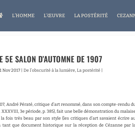
A
L’HOMME
L’ŒUVRE
LA POSTÉRITÉ
CEZANN
C
C
U
E
I
L
E 5E SALON D’AUTOMNE DE 1907
11 Nov 2017
|
De l’obscurité à la lumière
,
La postérité
|
07, André Pératé, critique d’art renommé, dans son compte-rendu d
, XXXVIII, 3e période, p. 385), fait une belle démonstration du malais
la fois très beau par son style (les critiques d’art savaient écrire a
en tant que document historique sur la réception de Cézanne par l