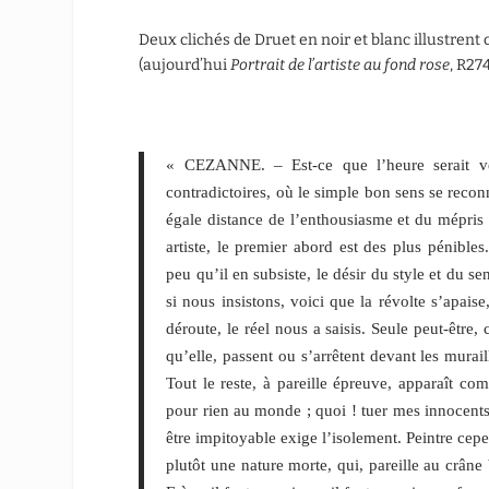
Deux clichés de Druet en noir et blanc illustrent c
(aujourd’hui
Portrait de l’artiste au fond rose
, R27
« CEZANNE. – Est-ce que l’heure serait v
contradictoires, où le simple bon sens se recon
égale distance de l’enthousiasme et du mépris ;
artiste, le premier abord est des plus pénibles
peu qu’il en subsiste, le désir du style et du s
si nous insistons, voici que la révolte s’apais
déroute, le réel nous a saisis. Seule peut-être, 
qu’elle, passent ou s’arrêtent devant les murail
Tout le reste, à pareille épreuve, apparaît co
pour rien au monde ; quoi ! tuer mes innocen
être impitoyable exige l’isolement. Peintre cepe
plutôt une nature morte, qui, pareille au crâne 