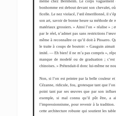
même chez Bernheim. Le corps vaguement déj
bonhomme est debout devant son chevalet, où 
ficelle. Le nez violacé, l’œil émerillonné, il s’é
son art, savoir de bonne heure sa méthode de réa
matériaux grossiers. » Ainsi l’on « réalise » ;
par le réel, n’admet pas sans restrictions l’œu
même à reconnaître ce qu’il doit à Pissarro. Qu
le traite à coups de boutoir: « Gauguin aimait
imité. — Eh bien! il ne m’a pas compris », répon
manque de modelé ou de graduation ; c’est u
chinoises. » Prétendait-il donc lui-même ne nou
Non, si l’on est peintre par la belle couleur 
Cézanne, ridicule, fou, grotesque tant que l’on
point tant par ses œuvres que par son influen
exemple, si mal connu qu’il pût être, a a
l’impressionnisme, pour revenir à la tradition.
cette architecture robuste qui soutient les tab