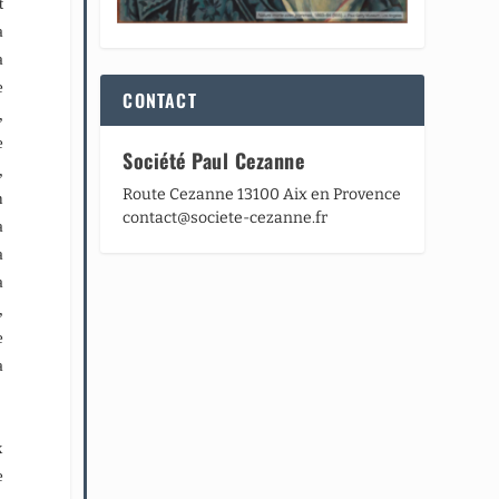
t
a
a
e
CONTACT
,
e
Société Paul Cezanne
,
Route Cezanne 13100 Aix en Provence
n
contact@societe-cezanne.fr
a
a
a
,
e
a
x
e