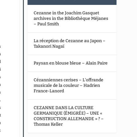
Cezanne in the Joachim Gasquet
archives in the Bibliothèque Méjanes
– Paul Smith
La réception de Cezanne au Japon –
s
Takanori Nagaï
à
l
Paysan en blouse bleue – Alain Paire
i
s
Cézanniennes cerises – L’offrande
n
musicale de la couleur – Hadrien
France-Lanord
s
.
s
CEZANNE DANS LA CULTURE
GERMANIQUE (ÉMIGRÉE) – UNE «
t
CONSTRUCTION ALLEMANDE » ? –
u
Thomas Keller
: