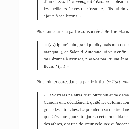
d’un Greco. L’
Hommage à Cézanne,
tableau n
les meilleurs élèves de Cézanne, s’ils lui doiv
ajouté à ses leçons. »
Plus loin, dans la partie consacrée à Berthe Moriso
» (…) Ignorée du grand public, mais non des p
manqua !), ce Salon d’Automne lui vaut enfin l
de Cézanne à Morisot, n’est-ce pas, d’une âpre 
fleurs ? (…) »
Plus loin encore, dans la partie intitulée
L’art mo
« Et voici les peintres d’aujourd’hui et de de
Camoin ont, décidément, quitté les déformation
grâce les a touchés. Le premier a su mettre dan
que Cézanne ignora toujours : cette robe blanch
des arbres, ont une douceur veloutée qu’accent