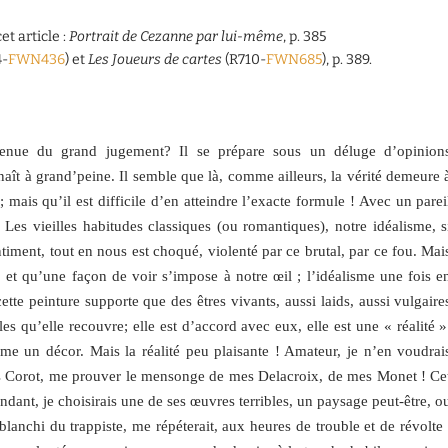
et article :
Portrait de Cezanne par lui-même
, p. 385
4-
FWN436
) et
Les Joueurs de cartes
(R710-
FWN685
), p. 389.
enue du grand jugement? Il se prépare sous un déluge d’opinion
naît à grand’peine. Il semble que là, comme ailleurs, la vérité demeure 
 mais qu’il est difficile d’en atteindre l’exacte formule ! Avec un parei
. Les vieilles habitudes classiques (ou romantiques), notre idéalisme, s
entiment, tout en nous est choqué, violenté par ce brutal, par ce fou. Mai
e, et qu’une façon de voir s’impose à notre œil ; l’idéalisme une fois e
cette peinture supporte que des êtres vivants, aussi laids, aussi vulgaire
les qu’elle recouvre; elle est d’accord avec eux, elle est une « réalité »
mme un décor. Mais la réalité peu plaisante ! Amateur, je n’en voudrai
ts Corot, me prouver le mensonge de mes Delacroix, de mes Monet ! Ce
ndant, je choisirais une de ses œuvres terribles, un paysage peut-être, o
blanchi du trappiste, me répéterait, aux heures de trouble et de révolte 