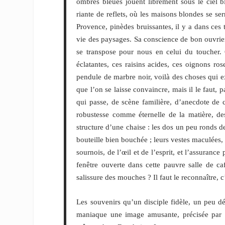
ombres bleues jouent librement sous le ciel b
riante de reflets, où les maisons blondes se ser
Provence, pinèdes bruissantes, il y a dans ces
vie des paysages. Sa conscience de bon ouvrier
se transpose pour nous en celui du toucher. C
éclatantes, ces raisins acides, ces oignons ro
pendule de marbre noir, voilà des choses qui exis
que l’on se laisse convaincre, mais il le faut, 
qui passe, de scène familière, d’anecdote de c
robustesse comme éternelle de la matière, des
structure d’une chaise : les dos un peu ronds de
bouteille bien bouchée ; leurs vestes maculées, l
sournois, de l’œil et de l’esprit, et l’assuranc
fenêtre ouverte dans cette pauvre salle de ca
salissure des mouches ? Il faut le reconnaître, 
Les souvenirs qu’un disciple fidèle, un peu d
maniaque une image amusante, précisée par l