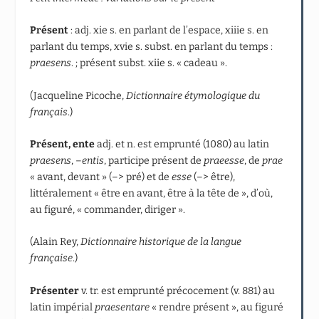
Présent
: adj. xi
e
s. en parlant de l’espace, xiii
e
s. en
parlant du temps, xvi
e
s. subst. en parlant du temps :
praesens
. ; présent subst. xii
e
s. « cadeau ».
(Jacqueline Picoche,
Dictionnaire étymologique du
français
.)
Présent, ente
adj. et n. est emprunté (1080) au latin
praesens
, –
entis
, participe présent de
praeesse
, de
prae
« avant, devant » (–> pré) et de
esse
(–> être),
littéralement « être en avant, être à la tête de », d’où,
au figuré, « commander, diriger ».
(Alain Rey,
Dictionnaire historique de la langue
française
.)
Présenter
v. tr. est emprunté précocement (v. 881) au
latin impérial
praesentare
« rendre présent », au figuré