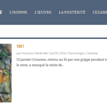
A
L’HOMME
L’ŒUVRE
LA POSTÉRITÉ
CEZANN
C
C
U
E
I
L
1897
par
François Chédeville
|
Juil 30, 2016
|
Chronologie
,
L’homme
13 janvier Cezanne, retenu au lit par une grippe pendant t
le mois, a manqué la visite de...