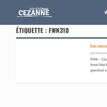
ÉTIQUETTE :
FWN310
Eau coura
par
François
R766 – Eau
Pavel Mach
question ab