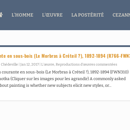
A
L’HOMME
L’ŒUVRE
LA POSTÉRITÉ
CEZANN
C
C
U
E
I
L
nte en sous-bois (Le Morbras à Créteil ?), 1892-1894 (R766-FWN
 Chédeville
|
Jan 12, 2017
|
L’œuvre
,
Reproductions d’œuvres commentées
 courante en sous-bois (Le Morbras à Créteil ?), 1892-1894 (FWN310)
otka (Cliquer sur les images pour les agrandir) A commonly asked
out painting is whether new subjects elicit new styles, or...