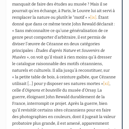
manquait de faire des études au musée ? Mais il se
pourrait qu’en échange, à Paris, le Louvre lui ait servi à
remplacer la nature ou plutôt le “motif « »
[ix]
. Étant
donné que dans ce même texte John Rewald déclarait :
« Sans méconnaître ce qu’une généralisation de ce
genre peut comporter d’arbitraire, il est permis de
diviser l’œuvre de Cézanne en deux catégories
principales :
Études d’après Nature
et
Souvenirs de
Musées
»
, on voit qu’il visait à rien moins qu’à dresser
le catalogue raisonnable des motifs cézanniens,
naturels et culturels. Il alla jusqu’à reconstituer, sur
« la petite table de bois, à ceinture galbée, que Cézanne
utilisait […] pour y disposer ses natures mortes »
[xi]
,
celle d’
Oignons et bouteille
du musée d’Orsay. La
guerre, éloignant John Rewald durablement de la
France, interrompit ce projet. Après la guerre, bien
qu’il revisitât certains sites cézanniens pour en faire
des photographies en couleurs, dont il jugeait la valeur
probatoire plus grande, il est amené, apparemment