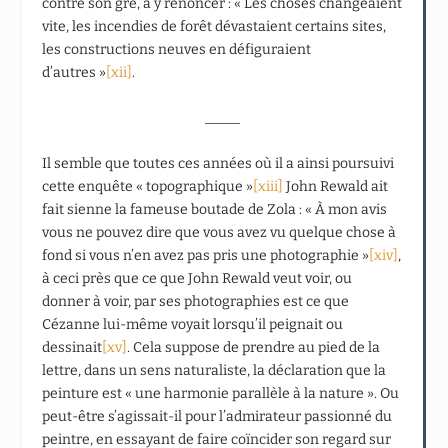
contre son gré, à y renoncer : « Les choses changeaient
vite, les incendies de forêt dévastaient certains sites,
les constructions neuves en défiguraient
d’autres »
[xii]
.
_____
Il semble que toutes ces années où il a ainsi poursuivi
cette enquête « topographique »
[xiii]
John Rewald ait
fait sienne la fameuse boutade de Zola : « À mon avis
vous ne pouvez dire que vous avez vu quelque chose à
fond si vous n’en avez pas pris une photographie »
[xiv]
,
à ceci près que ce que John Rewald veut voir, ou
donner à voir, par ses photographies est ce que
Cézanne lui-même voyait lorsqu’il peignait ou
dessinait
[xv]
. Cela suppose de prendre au pied de la
lettre, dans un sens naturaliste, la déclaration que la
peinture est « une harmonie parallèle à la nature ». Ou
peut-être s’agissait-il pour l’admirateur passionné du
peintre, en essayant de faire coïncider son regard sur