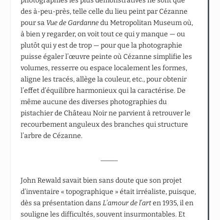
photographies les plus démonstratives ne sont que
des à-peu-près, telle celle du lieu peint par Cézanne
pour sa
Vue de Gardanne
du Metropolitan Museum où,
à bien y regarder, on voit tout ce qui y manque — ou
plutôt qui y est de trop — pour que la photographie
puisse égaler l’œuvre peinte où Cézanne simplifie les
volumes, resserre ou espace localement les formes,
aligne les tracés, allège la couleur, etc., pour obtenir
l’effet d’équilibre harmonieux qui la caractérise. De
même aucune des diverses photographies du
pistachier de Château Noir ne parvient à retrouver le
recourbement anguleux des branches qui structure
l’arbre de Cézanne.
_____
John Rewald savait bien sans doute que son projet
d’inventaire « topographique » était irréaliste, puisque,
dès sa présentation dans
L’amour de l’art
en 1935, il en
souligne les difficultés, souvent insurmontables. Et