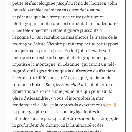
petite et s’est éloignée jusqu’au fond de l’horizon. John
Rewald semble vouloir se rassurer de la vaine
espérance que la discrépance entre peinture et
photographie tient à une instrumentation inadéquate :
« Les télé-objectifs n’étaient guère puissants à
l’époque […] Sur nombre de mes photos, la masse de la
montagne Sainte-Victoire paraît trop petite par rapport
aux premiers plans »
[xxii]
. En fait John Rewald sait
bien que ce n’est pas l’objectif photographique qui
rapetisse la montagne (ni Cézanne, qui aurait un télé-
regard, qui l’agrandit) et que la différence d’effet tient
à cette autre différence, poïétique, que, au début du
roman de Robert Solé,
La Mamelouka
, le photographe
Émile Touta énonce à une jeune fille qui peint sur la
plage d’Alexandrie : « Vous réinterprétez la mer,
mademoiselle. Moi, je la reproduis exactement »
[xxiii]
.
La photographie est — si l’on néglige toutes les
latitudes qu’a le photographe dc décider du cadrage, de
la profondeur de champ, de la luminosité et des