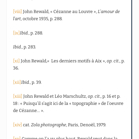
[viii]
John Rewald, « Cézanne au Louvre »,
L’amour de
l’art
, octobre 1935, p. 288.
[ix]
Ibid.
, p. 288.
Ibid
., p. 283.
[xi]
John Rewald,« Les derniers motifs à Aix »,
op. cit
., p.
36.
[xii]
Ibid.
, p. 39.
[xiii]
John Rewald et Léo Marschultz,
op. cit
., p. 16 et p.
18 : « Puisqu’il s’agit ici de la « topographie » de l’oeuvre
de Cézanne… ».
[xiv]
cat.
Zola photographe
, Paris, Denoël, 1979.
[xv]
Comme on l’a vu plus haut, Rewald veut dans la