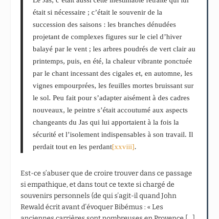
Le Jas, c’était aussi cette inestimable retraite qui lui
était si nécessaire ; c’était le souvenir de la
succession des saisons : les branches dénudées
projetant de complexes figures sur le ciel d’hiver
balayé par le vent ; les arbres poudrés de vert clair au
printemps, puis, en été, la chaleur vibrante ponctuée
par le chant incessant des cigales et, en automne, les
vignes empourprées, les feuilles mortes bruissant sur
le sol. Peu fait pour s’adapter aisément à des cadres
nouveaux, le peintre s’était accoutumé aux aspects
changeants du Jas qui lui apportaient à la fois la
sécurité et l’isolement indispensables à son travail. Il
perdait tout en les perdant
[xxviii]
.
Est-ce s’abuser que de croire trouver dans ce passage
si empathique, et dans tout ce texte si chargé de
souvenirs personnels (de qui s’agit-il quand John
Rewald écrit avant d’évoquer Bibémus : « Les
anciennes carrières sont nombreuses en Provence […]