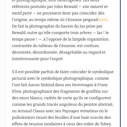
et photographique, sont hétérogènes. Les deux
référents postulés par John Rewald — site
naturel
et
motif
peint —
ne pouvaient donc pas coïncider, dès
l’origine, au temps même où Cézanne peignait
[xxv]
.
De fait la photographie du bassin du Jas prise par
Rewald, outre qu’elle comporte trois arbres — las ! le
temps passe ! —, à l’opposé de la limpide organistion
contrastée du tableau de Cézanne, est confuse,
décentrée, désordonnée, désagréable au regard et
inintéressante pour l’esprit.
S’il est possible parfois de faire coïncider le symbolique
pictural avec le symbolique photographique, comme
l’ont fait Aaron Siskind dans ses
Hommages à Franz
Kline
, photographiant des fragments de graffitis sur
des murs blancs, cadrés de sorte qu’ils se configurent
comme les grands tracés anguleux du peintre abstrait,
ou Arnaud Claass avec ses
Paysages minutieux
où le
pullulement visuel des feuilles d’une haie suscite des
effets de tension similaires à ceux des toiles de Tobey,