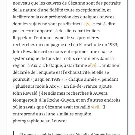
nouveau que les œuvres de Cézanne sont des portraits
de la nature d’une fidélité toute exceptionnelle, et
faciliteront la compréhension des quelques œuvres
dont les sujets ne sont pas distincts »
[v]
, c’est-à-dire
pas encore rapportés à des lieux particuliers.
Rappelant l’enthousiasme de ses premières
recherches en compagnie de Léo Marschultz en 1933,
John Rewald écrit : « nous entreprimes une chasse
systématique de tous les motifs cézanniens dans la
région, à Aix, à L’Estaque, à Gardanne »
[vi]
. L’ambition
déclarée de l’enquête est l’exhaustivité, et elle se
poursuit « jusqu’en 1939 », « chaque année », pendant
« plusieurs mois à Aix ». « En Île-de-France, ajoute
John Rewald, j’étendis mes recherches à Auvers,
Montgeroult, à la Roche-Guyon, et en d’autres endroits
où je savais que Cézanne avait travaillé »
[vii]
. Il
entreprend aussi une similaire enquête
photographique au Louvre :
Il nous a semblé intéressant d’établir, d’après les sept