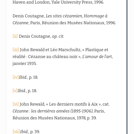
Haven and London, Yale University Press, 1996.
Denis Coutagne,
Les sites cézannien
,
Hommage à
Cézanne
, Paris, Réunion des Musées Nationaux, 1996.
[ii]
Denis Coutagne,
op. cit.
[iii]
John Rewald et Léo Marschultz, « Plastique et
réalité : Cézanne au château noir »,
L’amour de l’art
,
janvier 1935.
[iv]
Ibid
., p. 18.
[v]
Ibid.
, p. 18.
[vi]
John Rewald, « Les derniers motifs à Aix », cat.
Cézanne : les dernières années (1895-1906)
, Paris,
Réunion des Musées Nationaux, 1978, p. 39.
[vii]
Ibid.
, p. 39.