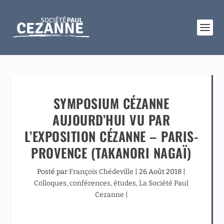
SYMPOSIUM CÉZANNE
AUJOURD’HUI VU PAR
L’EXPOSITION CÉZANNE – PARIS-
PROVENCE (TAKANORI NAGAÏ)
Posté par
François Chédeville
|
26 Août 2018
|
Colloques, conférences, études
,
La Société Paul
Cezanne
|