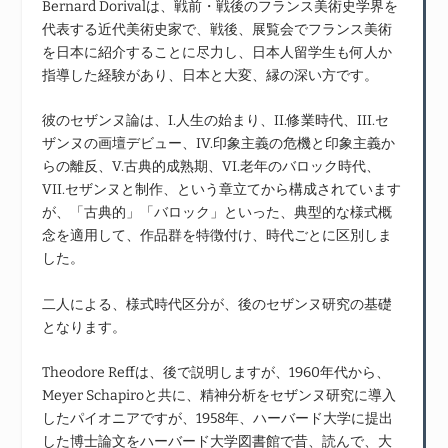
Bernard Dorivalは、戦前・戦後のフランス美術史学界を
代表する近代美術史家で、戦後、展覧会でフランス美術
を日本に紹介することに尽力し、日本人留学生も何人か
指導した経験があり、日本と大変、縁の深い方です。
彼のセザンヌ論は、I.人生の始まり、II.修業時代、III.セ
ザンヌの画壇デビュー、IV.印象主義の危機と印象主義か
らの離反、V.古典的成熟期、VI.老年のバロック時代、
VII.セザンヌと制作、という章立てから構成されています
が、「古典的」「バロック」といった、典型的な様式概
念を適用して、作品群を特徴付け、時代ごとに区別しま
した。
二人による、様式時代区分が、後のセザンヌ研究の基礎
となります。
Theodore Reffは、後で説明しますが、1960年代から、
Meyer Schapiroと共に、精神分析をセザンヌ研究に導入
したパイオニアですが、1958年、ハーバード大学に提出
した博士論文をハーバード大学図書館で昔、読んで、大