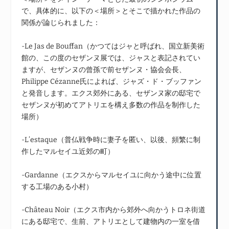
で、具体的に、以下の＜場所＞とそこで描かれた作品の
関係が論じられました：
-Le Jas de Bouffan（かつてはジャと呼ばれ、国立新美術
館の、この度のセザンヌ展では、ジャスと表記されてい
ますが、セザンヌの曾孫で前セザンヌ・協会会長、
Philippe Cézanne氏によれば、ジャズ・ド・ブッファン
と発音します。エクス郊外にある、セザンヌ家の邸宅で
セザンヌが初めてアトリエを構え多数の作品を制作した
場所）
-L’estaque（普仏戦争時に妻子を匿い、以後、頻繁に制
作したマルセイユ近郊の町）
-Gardanne（エクスからマルセイユに向かう途中に位置
する工場のある小村）
-Château Noir（エクス市内から郊外へ向かうトロネ街道
にある邸宅で、生前、アトリエとして建物内の一室を借