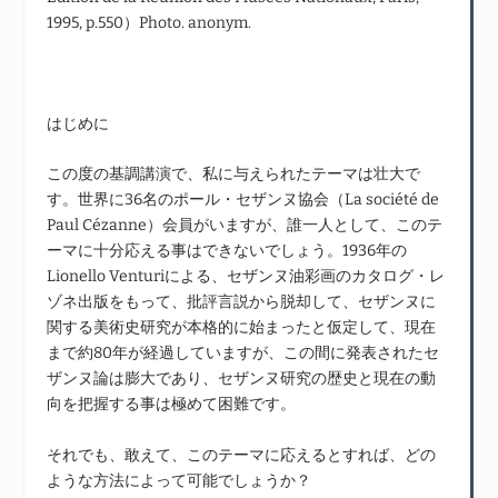
1995, p.550）Photo. anonym.
はじめに
この度の基調講演で、私に与えられたテーマは壮大で
す。世界に36名のポール・セザンヌ協会（La société de
Paul Cézanne）会員がいますが、誰一人として、このテ
ーマに十分応える事はできないでしょう。1936年の
Lionello Venturiによる、セザンヌ油彩画のカタログ・レ
ゾネ出版をもって、批評言説から脱却して、セザンヌに
関する美術史研究が本格的に始まったと仮定して、現在
まで約80年が経過していますが、この間に発表されたセ
ザンヌ論は膨大であり、セザンヌ研究の歴史と現在の動
向を把握する事は極めて困難です。
それでも、敢えて、このテーマに応えるとすれば、どの
ような方法によって可能でしょうか？