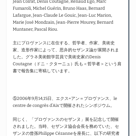
Jean Colrat, Denis Coutagne, Renaud Ego, Marc
Fumaroli, Michel Guérin, Bruno Haas, Bernard
Lafargue, Jean-Claude Le Gouic, Jean-Luc Marion,
Marie José Mondzain, Jean-Pierre Mourey, Bernard
Muntaner, Pascal Riou.
主にプロヴァンスに在住する、哲学者、作家、美術史
家、造形作家によって、思弁的セザンヌ論が展開されま
した。グラネ美術館学芸員で美術史家のDenis
Coutagne（ドニ・クターニュ）氏も＜哲学者＞という肩
書で報告集に寄稿しています。
⑤2006年9月14,15日、エクス=アン＝プロヴァンス、le
centre de congrès d’Aixで開催されたシンポジウム。
同じく、「プロヴァンスのセザンヌ」展を記念して開催
されました。当時、セザンヌ協会会長を務めていた、セ
ザンヌの曾孫Philippe Cézanneを座長に、以下の研究者