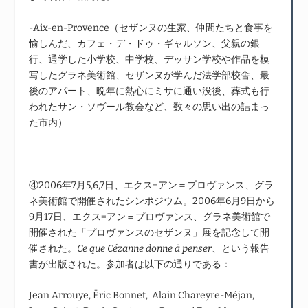
-Aix-en-Provence（セザンヌの生家、仲間たちと食事を
愉しんだ、カフェ・デ・ドゥ・ギャルソン、父親の銀
行、通学した小学校、中学校、デッサン学校や作品を模
写したグラネ美術館、セザンヌが学んだ法学部校舎、最
後のアパート、晩年に熱心にミサに通い没後、葬式も行
われたサン・ソヴール教会など、数々の思い出の詰まっ
た市内）
④2006年7月5,6,7日、エクス=アン＝プロヴァンス、グラ
ネ美術館で開催されたシンポジウム。2006年6月9日から
9月17日、エクス=アン＝プロヴァンス、グラネ美術館で
開催された「プロヴァンスのセザンヌ」展を記念して開
催された。
Ce que Cézanne donne ā penser
、という報告
書が出版された。参加者は以下の通りである：
Jean Arrouye, Ēric Bonnet, Alain Chareyre-Méjan,