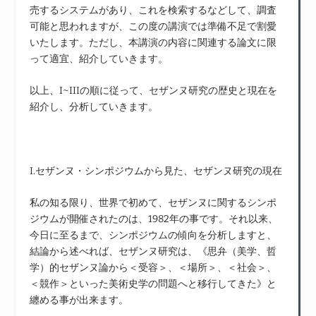
売するシステムがあり、これを検索するなどして、調査
可能と思われますが、この度の講演では準備不足で割愛
いたします。ただし、本講演の内容に関連する論文に限
って適宜、紹介していきます。
以上、I~IIIの順に従って、セザンヌ研究の歴史と現在を
紹介し、分析していきます。
I.セザンヌ・シンポジウムから見た、セザンヌ研究の現在
私の知る限り、世界で初めて、セザンヌに関するシンポ
ジウムが開催されたのは、1982年の事です。それ以来、
今日に至るまで、シンポジウムの傾向を分析しますと、
結論から述べれば、セザンヌ研究は、《思弁（美学、哲
学）的セザンヌ論から＜受容＞、＜場所＞、＜社会＞、
＜競作＞といった美術史学の問題へと移行してきた》と
纏める事が出来ます。