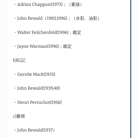
・Adrian Chappuis(1973)；（素描）
・John Rewald（1983,1996)；（水彩、油彩）
・Walter Feilchenfeld(1996)；鑑定
・Jayne Warman(1996)；鑑定
b)伝記
・Gerstle Mack(1935)
・John Rewald(1939,48)
・Henri Perruchot(1956)
c)書簡
・John Rewald(1937）