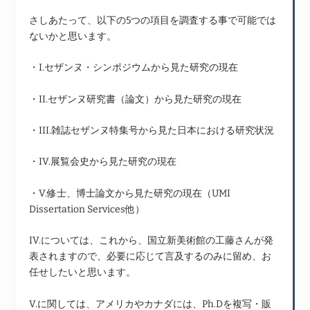
さしあたって、以下の5つの項目を調査する事で可能では
ないかと思います。
・I.セザンヌ・シンポジウムから見た研究の現在
・II.セザンヌ研究書（論文）から見た研究の現在
・III.雑誌セザンヌ特集号から見た日本における研究状況
・IV.展覧会史から見た研究の現在
・V.修士、博士論文から見た研究の現在（UMI
Dissertation Services他）
IV.については、これから、国立新美術館の工藤さんが発
表されますので、必要に応じて言及するのみに留め、お
任せしたいと思います。
V.に関しては、アメリカやカナダには、Ph.Dを複写・販