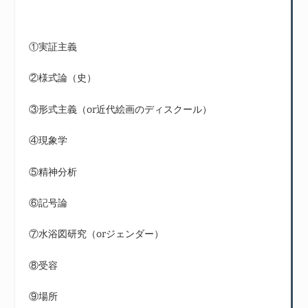
①実証主義
②様式論（史）
③形式主義（or近代絵画のディスクール）
④現象学
⑤精神分析
⑥記号論
⑦水浴図研究（orジェンダー）
⑧受容
⑨場所