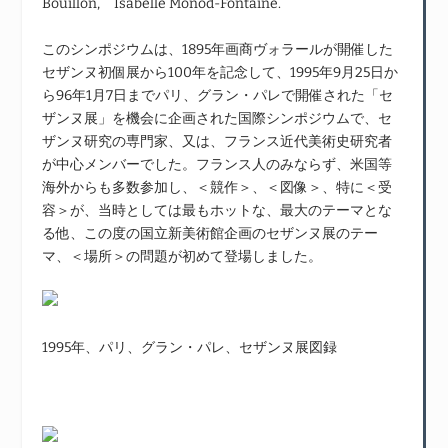
Bouillon, Isabelle Monod-Fontaine.
このシンポジウムは、1895年画商ヴォラールが開催した
セザンヌ初個展から100年を記念して、1995年9月25日か
ら96年1月7日までパリ、グラン・パレで開催された「セ
ザンヌ展」を機会に企画された国際シンポジウムで、セ
ザンヌ研究の専門家、又は、フランス近代美術史研究者
が中心メンバーでした。フランス人のみならず、米国等
海外からも多数参加し、＜競作＞、＜図像＞、特に＜受
容＞が、当時としては最もホットな、最大のテーマとな
る他、この度の国立新美術館企画のセザンヌ展のテー
マ、＜場所＞の問題が初めて登場しました。
1995年、パリ、グラン・パレ、セザンヌ展図録