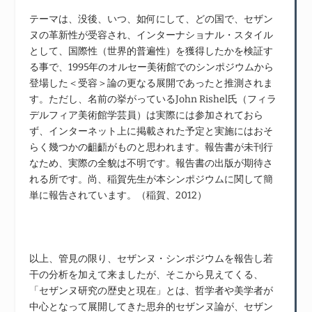
テーマは、没後、いつ、如何にして、どの国で、セザン
ヌの革新性が受容され、インターナショナル・スタイル
として、国際性（世界的普遍性）を獲得したかを検証す
る事で、1995年のオルセー美術館でのシンポジウムから
登場した＜受容＞論の更なる展開であったと推測されま
す。ただし、名前の挙がっているJohn Rishel氏（フィラ
デルフィア美術館学芸員）は実際には参加されておら
ず、インターネット上に掲載された予定と実施にはおそ
らく幾つかの齟齬がものと思われます。報告書が未刊行
なため、実際の全貌は不明です。報告書の出版が期待さ
れる所です。尚、稲賀先生が本シンポジウムに関して簡
単に報告されています。（稲賀、2012）
以上、管見の限り、セザンヌ・シンポジウムを報告し若
干の分析を加えて来ましたが、そこから見えてくる、
「セザンヌ研究の歴史と現在」とは、哲学者や美学者が
中心となって展開してきた思弁的セザンヌ論が、セザン