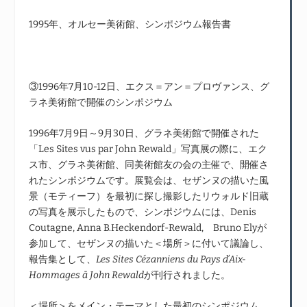
1995年、オルセー美術館、シンポジウム報告書
③1996年7月10-12日、エクス＝アン＝プロヴァンス、グ
ラネ美術館で開催のシンポジウム
1996年7月9日～9月30日、グラネ美術館で開催された
「Les Sites vus par John Rewald」写真展の際に、エク
ス市、グラネ美術館、同美術館友の会の主催で、開催さ
れたシンポジウムです。展覧会は、セザンヌの描いた風
景（モティーフ）を最初に探し撮影したリウォルド旧蔵
の写真を展示したもので、シンポジウムには、Denis
Coutagne, Anna B.Heckendorf-Rewald, Bruno Elyが
参加して、セザンヌの描いた＜場所＞に付いて議論し、
報告集として、
Les Sites Cézanniens du Pays d’Aix-
Hommages ā John Rewald
が刊行されました。
＜場所＞をメイン・テーマとした最初のシンポジウム