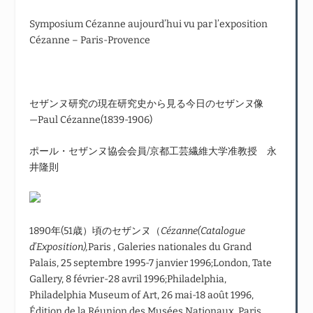
Symposium Cézanne aujourd’hui vu par l’exposition
Cézanne – Paris-Provence
セザンヌ研究の現在研究史から見る今日のセザンヌ像
―Paul Cézanne(1839-1906)
ポール・セザンヌ協会会員/京都工芸繊維大学准教授 永
井隆則
1890年(51歳）頃のセザンヌ（
Cézanne(Catalogue
d’Exposition),
Paris , Galeries nationales du Grand
Palais, 25 septembre 1995-7 janvier 1996;London, Tate
Gallery, 8 février-28 avril 1996;Philadelphia,
Philadelphia Museum of Art, 26 mai-18 août 1996,
Édition de la Réunion des Musées Nationaux, Paris,