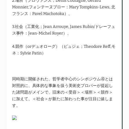
2.場所（プロヴァンス；Denis Coutagne, Gérard
Monnier,フォンテーヌブロー：Mary Tompkins-Lews, 北
フランス：Pavel Machotoka）、
3.社会（工業化；Jean Arrouye, James Rubin/ドレーフュ
ス事件：Jean-Michel Royer）、
4.競作（orデュオローグ）（ピュジェ；Theodore Reff,モ
ネ：Sylvie Patin）
同時期に開催された、哲学者中心のシンポジウム④とは
対照的に、具体的な事象を扱う美術史プロパーが提起し
た諸問題がメインで、旧来の＜受容＞＜場所＞＜競作＞
に加えて、＜社会＞が新たに加わった事が注目に値しま
す。