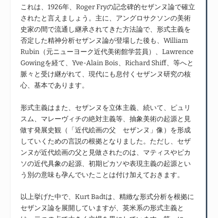
これは、1926年、Roger Fryの記念碑的セザンヌ論で確立
されたと言えましょう。主に、アングロサクソンの美術
史家の間で流通し継承されてきた方法論で、形式主義を
否定した精神分析セザンヌ論が登場した後も、William
Rubin（元ニューヨーク近代美術館学芸員）、Lawrence
Gowingを経て、Yve-Alain Bois、Richard Shiff、等へと
脈々と受け継がれて、現代にも息付くセザンヌ研究の核
心、基本であります。
形式主義はまた、セザンヌを立体主義、続いて、ピュリ
スム、マレーヴィチの絶対主義等、抽象美術の起源と見
做す発展史観（「近代絵画の父 セザンヌ」像）を形成
していくための言説の根拠となりました。ただし、セザ
ンヌが近代絵画の父と見做されたのは、マティスやピカ
ソの近代具象の起源、初期ピカソや表現主義の起源とい
う別の意味も孕んでいたことは付け加えておきます。
以上挙げた中で、Kurt Badtは、精緻な形式分析を根拠に
セザンヌ論を展開していますが、英米系の形式主義と