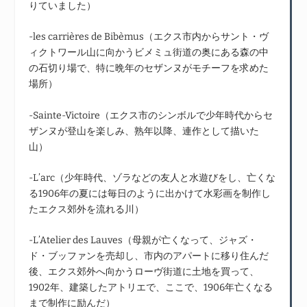
りていました）
-les carrières de Bibèmus（エクス市内からサント・ヴ
ィクトワール山に向かうビメミュ街道の奥にある森の中
の石切り場で、特に晩年のセザンヌがモチーフを求めた
場所）
-Sainte-Victoire（エクス市のシンボルで少年時代からセ
ザンヌが登山を楽しみ、熟年以降、連作として描いた
山）
-L’arc（少年時代、ゾラなどの友人と水遊びをし、亡くな
る1906年の夏には毎日のように出かけて水彩画を制作し
たエクス郊外を流れる川）
-L’Atelier des Lauves（母親が亡くなって、ジャズ・
ド・ブッファンを売却し、市内のアパートに移り住んだ
後、エクス郊外へ向かうローヴ街道に土地を買って、
1902年、建築したアトリエで、ここで、1906年亡くなる
まで制作に励んだ）