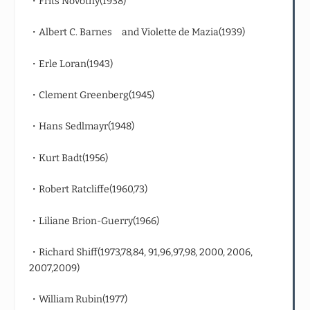
・Frits Novotny(1938)
・Albert C. Barnes and Violette de Mazia(1939)
・Erle Loran(1943)
・Clement Greenberg(1945)
・Hans Sedlmayr(1948)
・Kurt Badt(1956)
・Robert Ratcliffe(1960,73)
・Liliane Brion-Guerry(1966)
・Richard Shiff(1973,78,84, 91,96,97,98, 2000, 2006,
2007,2009)
・William Rubin(1977)