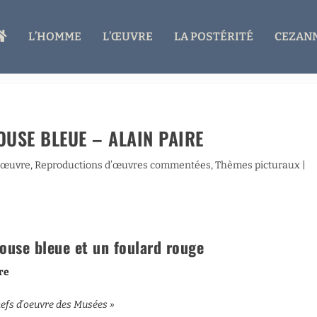
A
L’HOMME
L’ŒUVRE
LA POSTÉRITÉ
CEZANN
C
C
U
E
I
L
OUSE BLEUE – ALAIN PAIRE
’œuvre
,
Reproductions d’œuvres commentées
,
Thèmes picturaux
|
ouse bleue et un foulard rouge
re
hefs d’oeuvre des Musées »