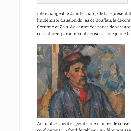
interchangeable dans le champ de la représentati
huitièmiste du salon du Jas de Bouffan, la décor
Cezanne et Zola. Au centre des zones de verdure,
caricaturée, parfaitement dérisoire, une jeune 
Au total seraient ici peints une montée de souve
confrontent. En fond de tableau, un débutant san