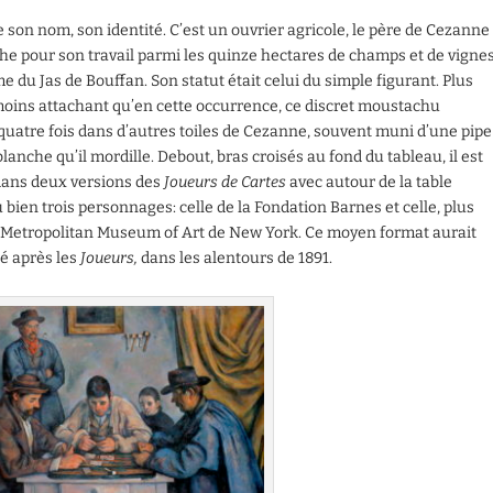
 son nom, son identité. C’est un ouvrier agricole, le père de Cezanne
e pour son travail parmi les quinze hectares de champs et de vigne
me du Jas de Bouffan. Son statut était celui du simple figurant. Plus
moins attachant qu’en cette occurrence, ce discret moustachu
quatre fois dans d’autres toiles de Cezanne, souvent muni d’une pipe
blanche qu’il mordille. Debout, bras croisés au fond du tableau, il est
dans deux versions des
Joueurs de Cartes
avec autour de la table
 bien trois personnages: celle de la Fondation Barnes et celle, plus
u Metropolitan Museum of Art de New York. Ce moyen format aurait
sé après les
Joueurs,
dans les alentours de 1891.