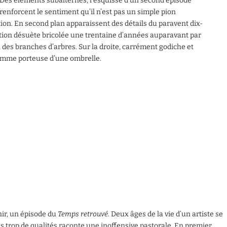
Des éléments subalternes, l’esquisse d’un second épisode
renforcent le sentiment qu’il n’est pas un simple pion
on. En second plan apparaissent des détails du paravent dix-
ation désuète bricolée une trentaine d’années auparavant par
 des branches d’arbres. Sur la droite, carrément godiche et
femme porteuse d’une ombrelle.
nir, un épisode du
Temps retrouvé.
Deux âges de la vie d’un artiste se
s trop de qualités raconte une inoffensive pastorale. En premier