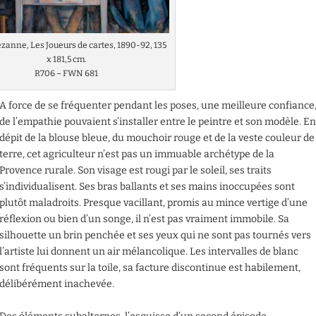
Cézanne, Les Joueurs de cartes, 1890-92, 135
x 181,5 cm.
R706 – FWN 681
A force de se fréquenter pendant les poses, une meilleure confiance
de l’empathie pouvaient s’installer entre le peintre et son modèle. E
dépit de la blouse bleue, du mouchoir rouge et de la veste couleur de
terre, cet agriculteur n’est pas un immuable archétype de la
Provence rurale. Son visage est rougi par le soleil, ses traits
s’individualisent. Ses bras ballants et ses mains inoccupées sont
plutôt maladroits. Presque vacillant, promis au mince vertige d’une
réflexion ou bien d’un songe, il n’est pas vraiment immobile. Sa
silhouette un brin penchée et ses yeux qui ne sont pas tournés vers
l’artiste lui donnent un air mélancolique. Les intervalles de blanc
sont fréquents sur la toile, sa facture discontinue est habilement,
délibérément inachevée.