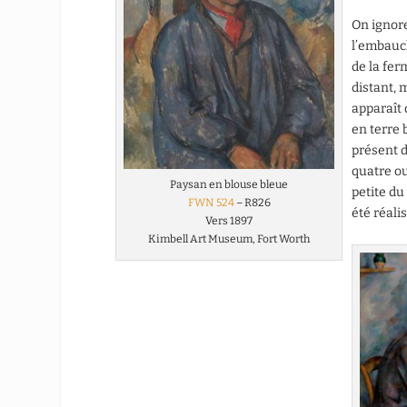
On ignore
l’embauch
de la fer
distant, 
apparaît 
en terre 
présent 
quatre ou
Paysan en blouse bleue
petite d
FWN 524
– R826
été réali
Vers 1897
Kimbell Art Museum, Fort Worth