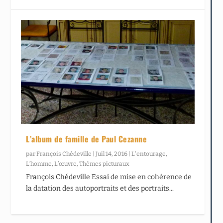
L’album de famille de Paul Cezanne
par
François Chédeville
|
Juil 14, 2016
|
L'entourage
,
L’homme
,
L’œuvre
,
Thèmes picturaux
François Chédeville Essai de mise en cohérence de
la datation des autoportraits et des portraits...