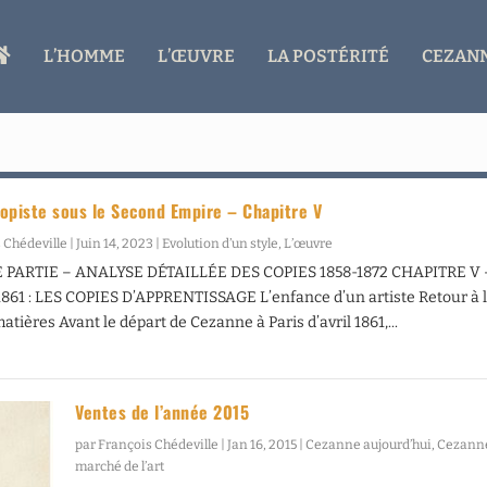
A
L’HOMME
L’ŒUVRE
LA POSTÉRITÉ
CEZANN
C
C
U
E
I
L
opiste sous le Second Empire – Chapitre V
 Chédeville
|
Juin 14, 2023
|
Evolution d’un style
,
L’œuvre
PARTIE – ANALYSE DÉTAILLÉE DES COPIES 1858-1872 CHAPITRE V
1861 : LES COPIES D’APPRENTISSAGE L’enfance d’un artiste Retour à 
atières Avant le départ de Cezanne à Paris d’avril 1861,...
Ventes de l’année 2015
par
François Chédeville
|
Jan 16, 2015
|
Cezanne aujourd’hui
,
Cezanne
marché de l’art