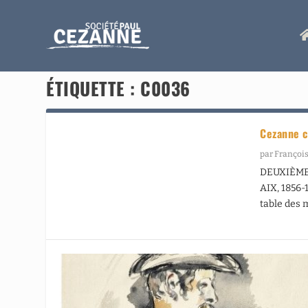
ÉTIQUETTE :
C0036
Cezanne c
par
François
DEUXIÈME 
AIX, 1856-
table des m