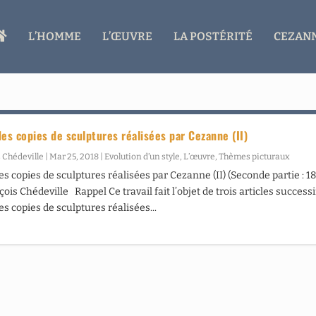
A
L’HOMME
L’ŒUVRE
LA POSTÉRITÉ
CEZANN
C
C
U
E
I
L
des copies de sculptures réalisées par Cezanne (II)
 Chédeville
|
Mar 25, 2018
|
Evolution d’un style
,
L’œuvre
,
Thèmes picturaux
es copies de sculptures réalisées par Cezanne (II) (Seconde partie : 1
ois Chédeville Rappel Ce travail fait l’objet de trois articles successif
es copies de sculptures réalisées...