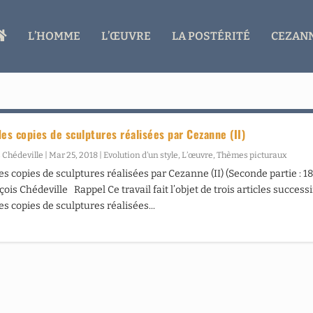
A
L’HOMME
L’ŒUVRE
LA POSTÉRITÉ
CEZANN
C
C
U
E
I
L
des copies de sculptures réalisées par Cezanne (II)
 Chédeville
|
Mar 25, 2018
|
Evolution d’un style
,
L’œuvre
,
Thèmes picturaux
es copies de sculptures réalisées par Cezanne (II) (Seconde partie : 1
ois Chédeville Rappel Ce travail fait l’objet de trois articles successif
es copies de sculptures réalisées...