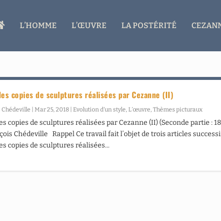
A
L’HOMME
L’ŒUVRE
LA POSTÉRITÉ
CEZANN
C
C
U
E
I
L
des copies de sculptures réalisées par Cezanne (II)
 Chédeville
|
Mar 25, 2018
|
Evolution d’un style
,
L’œuvre
,
Thèmes picturaux
es copies de sculptures réalisées par Cezanne (II) (Seconde partie : 1
ois Chédeville Rappel Ce travail fait l’objet de trois articles successif
es copies de sculptures réalisées...