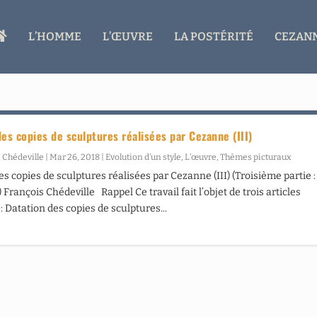
A
L’HOMME
L’ŒUVRE
LA POSTÉRITÉ
CEZANN
C
C
U
E
I
L
des copies de sculptures réalisées par Cezanne (III)
 Chédeville
|
Mar 26, 2018
|
Evolution d’un style
,
L’œuvre
,
Thèmes picturaux
es copies de sculptures réalisées par Cezanne (III) (Troisième partie :
François Chédeville Rappel Ce travail fait l’objet de trois articles
: Datation des copies de sculptures...