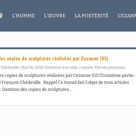
A
L’HOMME
L’ŒUVRE
LA POSTÉRITÉ
CEZANN
C
C
U
E
I
L
des copies de sculptures réalisées par Cezanne (III)
 Chédeville
|
Mar 26, 2018
|
Evolution d’un style
,
L’œuvre
,
Thèmes picturaux
es copies de sculptures réalisées par Cezanne (III) (Troisième partie :
François Chédeville Rappel Ce travail fait l’objet de trois articles
: Datation des copies de sculptures...