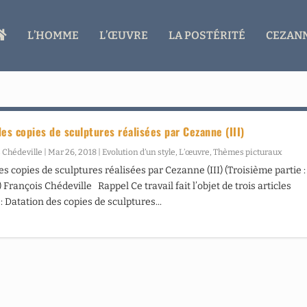
A
L’HOMME
L’ŒUVRE
LA POSTÉRITÉ
CEZANN
C
C
U
E
I
L
des copies de sculptures réalisées par Cezanne (III)
 Chédeville
|
Mar 26, 2018
|
Evolution d’un style
,
L’œuvre
,
Thèmes picturaux
es copies de sculptures réalisées par Cezanne (III) (Troisième partie :
François Chédeville Rappel Ce travail fait l’objet de trois articles
: Datation des copies de sculptures...