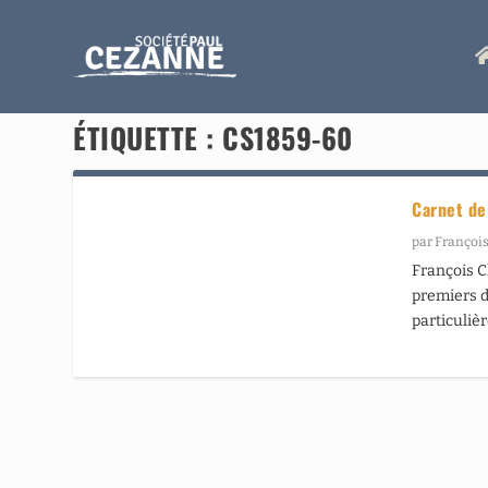
ÉTIQUETTE :
CS1859-60
Carnet de
par
François
François C
premiers de
particuliè