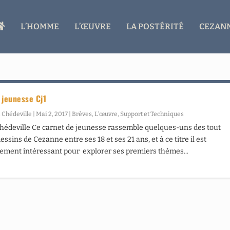
A
L’HOMME
L’ŒUVRE
LA POSTÉRITÉ
CEZANN
C
C
U
E
I
L
 jeunesse Cj1
 Chédeville
|
Mai 2, 2017
|
Brèves
,
L’œuvre
,
Support et Techniques
hédeville Ce carnet de jeunesse rassemble quelques-uns des tout
ssins de Cezanne entre ses 18 et ses 21 ans, et à ce titre il est
rement intéressant pour explorer ses premiers thèmes...