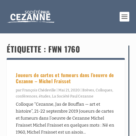
ÉTIQUETTE :
FWN 1760
Joueurs de cartes et fumeurs dans l’oeuvre de
Cezanne – Michel Fraisset
par
François Chédeville
|
Mai 21, 2020
|
Brèves
,
Colloques,
conférences, études
,
La Société Paul Cezanne
Colloque “Cezanne, Jas de Bouffan — art et
histoire”, 21-22 septembre 2019 Joueurs de cartes
et fumeurs dans l’oeuvre de Cezanne Michel
Fraisset Michel Fraisset en quelques mots : Né en
1960, Michel Fraisset est un aixois...