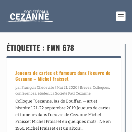
ÉTIQUETTE :
FWN 678
Joueurs de cartes et fumeurs dans l’oeuvre de
Cezanne – Michel Fraisset
par
François Chédeville
|
Mai 21, 2020
|
Brèves
,
Colloques,
conférences, études
,
La Société Paul Cezanne
Colloque “Cezanne, Jas de Bouffan — art et
histoire”, 21-22 septembre 2019 Joueurs de cartes
et fumeurs dans l’oeuvre de Cezanne Michel
Fraisset Michel Fraisset en quelques mots : Né en
1960, Michel Fraisset est un aixois...