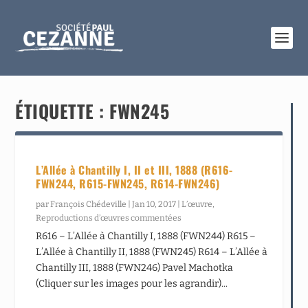
ÉTIQUETTE :
FWN245
L’Allée à Chantilly I, II et III, 1888 (R616-
FWN244, R615-FWN245, R614-FWN246)
par
François Chédeville
|
Jan 10, 2017
|
L’œuvre
,
Reproductions d’œuvres commentées
R616 – L’Allée à Chantilly I, 1888 (FWN244) R615 –
L’Allée à Chantilly II, 1888 (FWN245) R614 – L’Allée à
Chantilly III, 1888 (FWN246) Pavel Machotka
(Cliquer sur les images pour les agrandir)...