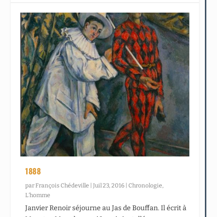
1888
par
François Chédeville
|
Juil 23, 2016
|
Chronologie
,
L’homme
Janvier Renoir séjourne au Jas de Bouffan. Il écrit à