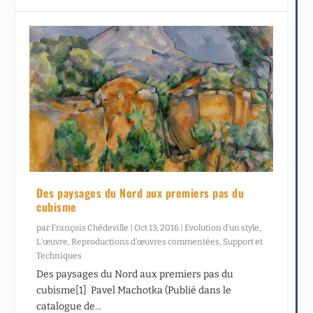
Des paysages du Nord aux premiers pas du
cubisme
par
François Chédeville
|
Oct 13, 2016
|
Evolution d’un style
,
L’œuvre
,
Reproductions d’œuvres commentées
,
Support et
Techniques
Des paysages du Nord aux premiers pas du
cubisme[1] Pavel Machotka (Publié dans le
catalogue de...