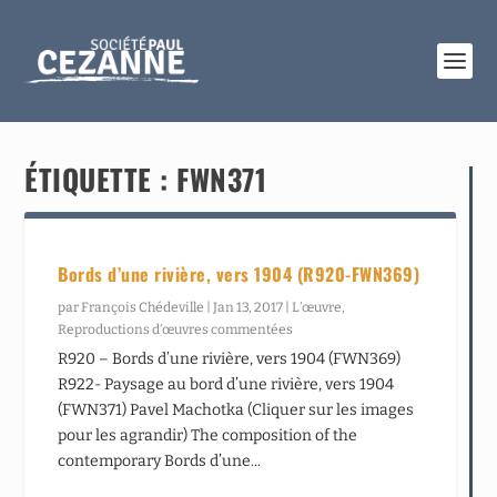
ÉTIQUETTE :
FWN371
Bords d’une rivière, vers 1904 (R920-FWN369)
par
François Chédeville
|
Jan 13, 2017
|
L’œuvre
,
Reproductions d’œuvres commentées
R920 – Bords d’une rivière, vers 1904 (FWN369)
R922- Paysage au bord d’une rivière, vers 1904
(FWN371) Pavel Machotka (Cliquer sur les images
pour les agrandir) The composition of the
contemporary Bords d’une...