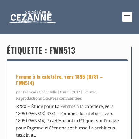
ÉTIQUETTE :
FWN513
Femme à la cafetière, vers 1895 (R781 –
FWN514)
par
François Chédeville
|
Mai 13, 2017
|
L’œuvre
,
Reproductions d’œuvres commentées
R780 – Étude pour La Femme à la cafetière, vers
1895 (FWN513) R781 – Femme à la cafetière, vers
1895 (FWN514) Pavel Machotka (Cliquer sur l’image
pour l’agrandir) Cézanne set himself a ambitious
task in a...