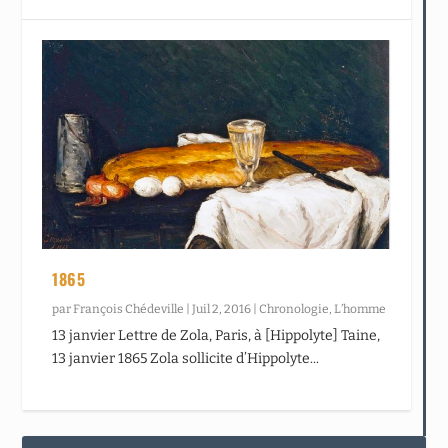
1865
par
François Chédeville
|
Juil 2, 2016
|
Chronologie
,
L’homme
13 janvier Lettre de Zola, Paris, à [Hippolyte] Taine,
13 janvier 1865 Zola sollicite d’Hippolyte...