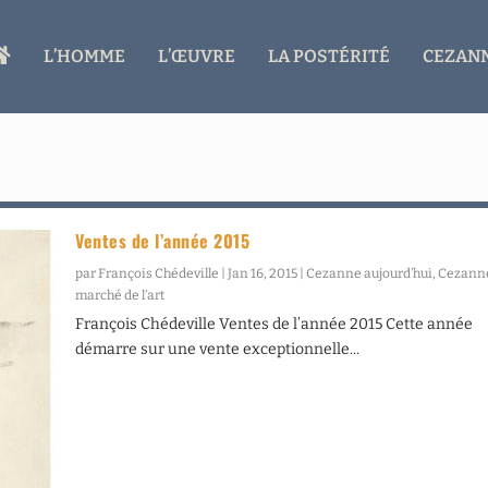
A
L’HOMME
L’ŒUVRE
LA POSTÉRITÉ
CEZANN
C
C
U
E
I
L
Ventes de l’année 2015
par
François Chédeville
|
Jan 16, 2015
|
Cezanne aujourd’hui
,
Cezanne
marché de l’art
François Chédeville Ventes de l’année 2015 Cette année
démarre sur une vente exceptionnelle...