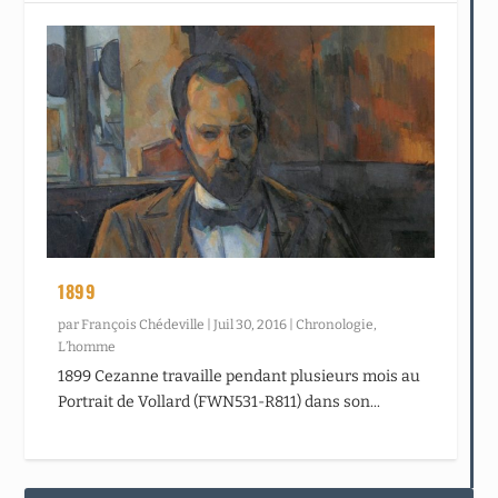
1899
par
François Chédeville
|
Juil 30, 2016
|
Chronologie
,
L’homme
1899 Cezanne travaille pendant plusieurs mois au
Portrait de Vollard (FWN531-R811) dans son...