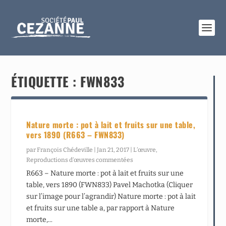
ÉTIQUETTE :
FWN833
Nature morte : pot à lait et fruits sur une table,
vers 1890 (R663 – FWN833)
par
François Chédeville
|
Jan 21, 2017
|
L’œuvre
,
Reproductions d’œuvres commentées
R663 – Nature morte : pot à lait et fruits sur une
table, vers 1890 (FWN833) Pavel Machotka (Cliquer
sur l’image pour l’agrandir) Nature morte : pot à lait
et fruits sur une table a, par rapport à Nature
morte,...