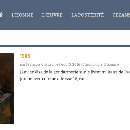
A
L’HOMME
L’ŒUVRE
LA POSTÉRITÉ
CEZANN
C
C
U
E
I
L
1905
par
François Chédeville
|
Août 5, 2016
|
Chronologie
,
L’homme
Janvier Visa de la gendarmerie sur le livret militaire de Pa
junior avec comme adresse 16, rue...