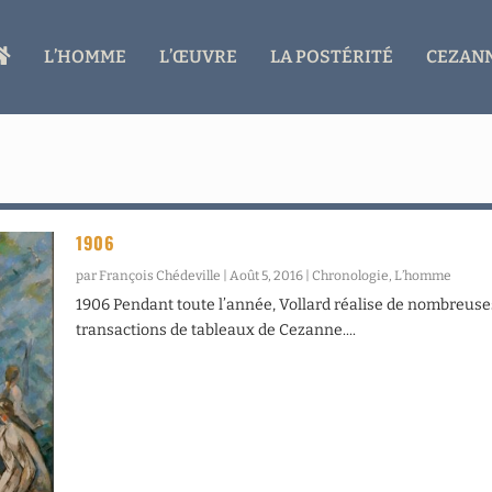
A
L’HOMME
L’ŒUVRE
LA POSTÉRITÉ
CEZANN
C
C
U
E
I
L
1906
par
François Chédeville
|
Août 5, 2016
|
Chronologie
,
L’homme
1906 Pendant toute l’année, Vollard réalise de nombreuse
transactions de tableaux de Cezanne....