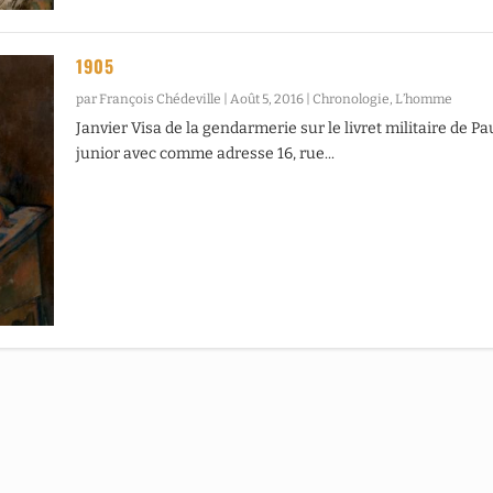
1905
par
François Chédeville
|
Août 5, 2016
|
Chronologie
,
L’homme
Janvier Visa de la gendarmerie sur le livret militaire de Pa
junior avec comme adresse 16, rue...