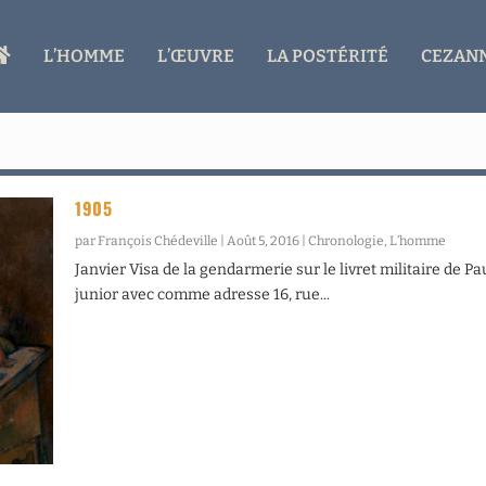
A
L’HOMME
L’ŒUVRE
LA POSTÉRITÉ
CEZANN
C
C
U
E
I
L
1905
par
François Chédeville
|
Août 5, 2016
|
Chronologie
,
L’homme
Janvier Visa de la gendarmerie sur le livret militaire de Pa
junior avec comme adresse 16, rue...