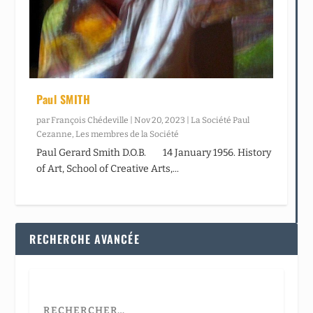
Paul SMITH
par
François Chédeville
|
Nov 20, 2023
|
La Société Paul
Cezanne
,
Les membres de la Société
Paul Gerard Smith D.O.B. 14 January 1956. History
of Art, School of Creative Arts,...
RECHERCHE AVANCÉE