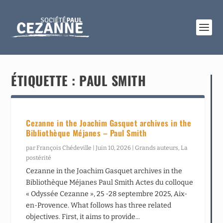
ÉTIQUETTE :
PAUL SMITH
Cezanne in the Joachim Gasquet archives in the
Bibliothèque Méjanes – Paul Smith
par
François Chédeville
|
Juin 10, 2026
|
Grands auteurs
,
La
postérité
Cezanne in the Joachim Gasquet archives in the
Bibliothèque Méjanes Paul Smith Actes du colloque
« Odyssée Cezanne », 25 -28 septembre 2025, Aix-
en-Provence. What follows has three related
objectives. First, it aims to provide...