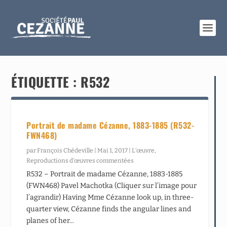
ÉTIQUETTE :
R532
Portrait de madame Cézanne, 1883-1885 (R532-
FWN468)
par
François Chédeville
|
Mai 1, 2017
|
L’œuvre
,
Reproductions d’œuvres commentées
R532 – Portrait de madame Cézanne, 1883-1885
(FWN468) Pavel Machotka (Cliquer sur l’image pour
l’agrandir) Having Mme Cézanne look up, in three-
quarter view, Cézanne finds the angular lines and
planes of her...