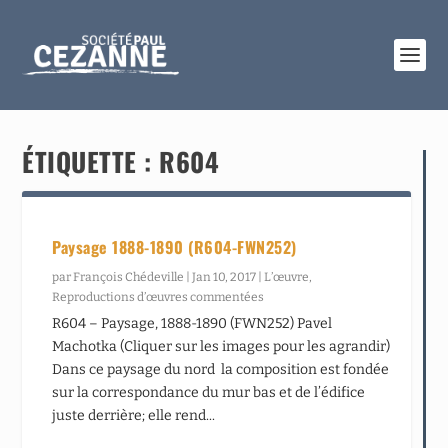
ÉTIQUETTE :
R604
Paysage 1888-1890 (R604-FWN252)
par
François Chédeville
|
Jan 10, 2017
|
L’œuvre
,
Reproductions d’œuvres commentées
R604 – Paysage, 1888-1890 (FWN252) Pavel
Machotka (Cliquer sur les images pour les agrandir)
Dans ce paysage du nord la composition est fondée
sur la correspondance du mur bas et de l’édifice
juste derrière; elle rend...