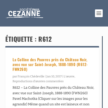
ÉTIQUETTE :
R612
La Colline des Pauvres près du Château Noir,
avec vue sur Saint-Joseph, 1888-1890 (R612-
FWN260)
par
François Chédeville
|
Jan 10, 2017
|
L’œuvre
,
Reproductions d’œuvres commentées
R612 – La Colline des Pauvres près du Château Noir,
avec vue sur Saint-Joseph, 1888-1890 (FWN260)
Pavel Machotka (Cliquer sur les images pour les
agrandir) Même quand un site est laineux et non