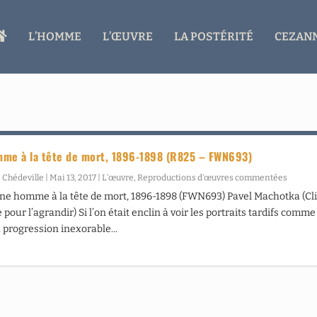
A
L’HOMME
L’ŒUVRE
LA POSTÉRITÉ
CEZANN
C
C
U
E
I
L
me à la tête de mort, 1896-1898 (R825 – FWN693)
 Chédeville
|
Mai 13, 2017
|
L’œuvre
,
Reproductions d’œuvres commentées
ne homme à la tête de mort, 1896-1898 (FWN693) Pavel Machotka (Cl
 pour l’agrandir) Si l’on était enclin à voir les portraits tardifs comm
a progression inexorable...