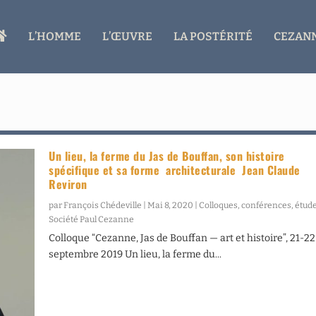
A
L’HOMME
L’ŒUVRE
LA POSTÉRITÉ
CEZANN
C
C
U
E
I
L
Un lieu, la ferme du Jas de Bouffan, son histoire
spécifique et sa forme architecturale Jean Claude
Reviron
par
François Chédeville
|
Mai 8, 2020
|
Colloques, conférences, étud
Société Paul Cezanne
Colloque “Cezanne, Jas de Bouffan — art et histoire”, 21-22
septembre 2019 Un lieu, la ferme du...