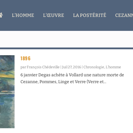
A
L’HOMME
L’ŒUVRE
LA POSTÉRITÉ
CEZANN
C
C
U
E
I
L
1896
par
François Chédeville
|
Juil 27, 2016
|
Chronologie
,
L’homme
6 janvier Degas achète à Vollard une nature morte de
Cezanne, Pommes, Linge et Verre (Verre et...