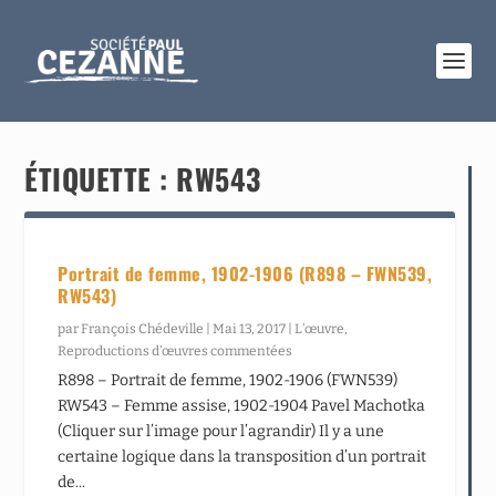
ÉTIQUETTE :
RW543
Portrait de femme, 1902-1906 (R898 – FWN539,
RW543)
par
François Chédeville
|
Mai 13, 2017
|
L’œuvre
,
Reproductions d’œuvres commentées
R898 – Portrait de femme, 1902-1906 (FWN539)
RW543 – Femme assise, 1902-1904 Pavel Machotka
(Cliquer sur l’image pour l’agrandir) Il y a une
certaine logique dans la transposition d’un portrait
de...