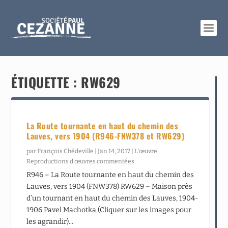
ÉTIQUETTE :
RW629
La Route tournante en haut du chemin des
Lauves, vers 1904 (R946-FNW378 et RW629)
par
François Chédeville
|
Jan 14, 2017
|
L’œuvre
,
Reproductions d’œuvres commentées
R946 – La Route tournante en haut du chemin des
Lauves, vers 1904 (FNW378) RW629 – Maison près
d’un tournant en haut du chemin des Lauves, 1904-
1906 Pavel Machotka (Cliquer sur les images pour
les agrandir)...