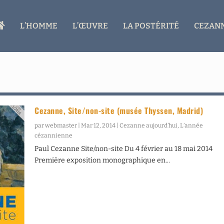
A
L’HOMME
L’ŒUVRE
LA POSTÉRITÉ
CEZANN
C
C
U
E
I
L
Cezanne, Site/non-site (musée Thyssen, Madrid)
par
webmaster
|
Mar 12, 2014
|
Cezanne aujourd’hui
,
L’année
cézannienne
Paul Cezanne Site/non-site Du 4 février au 18 mai 2014
Première exposition monographique en...