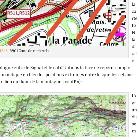
la
ca
rt
IG
N
la
dr
N348
-R901 Zone de recherche
oit
e
tagne entre le Signal et le col d’Untinos (à titre de repère, compte
, on indique en bleu les positions extrêmes entre lesquelles cet axe
 « milieu du flanc de la montagne-pointP ») :
L’
gr
an
di
se
m