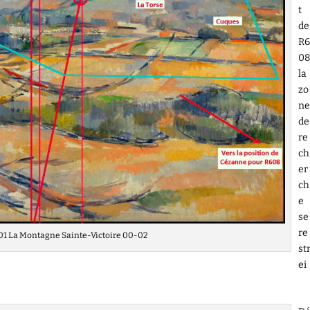
t
de
R6
08
la
zo
ne
de
re
ch
er
ch
e
se
re
01 La Montagne Sainte-Victoire 00-02
st
ei