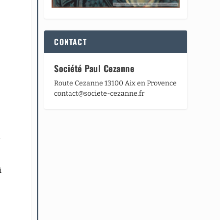
CONTACT
Société Paul Cezanne
Route Cezanne 13100 Aix en Provence
contact@societe-cezanne.fr
u
i