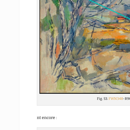
Fig. 53.
FWN348
-R9
nt encore :