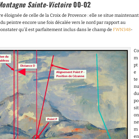
Montagne Sainte-Victoire
00-02
ore éloignée de celle de la Croix de Provence : elle se situe maintenant
 du peintre encore une fois décalée vers le nord par rapport au
constater qu’il est parfaitement inclus dans le champ de
FWN348
-
Co
m
pt
e
te
n
du
po
sit
on
ne
m
en