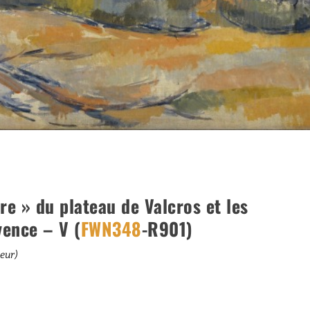
re » du plateau de Valcros et les
vence – V (
FWN348
-R901)
deur)