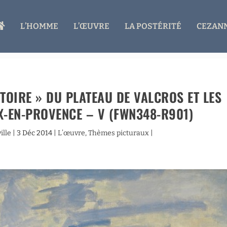
A
L’HOMME
L’ŒUVRE
LA POSTÉRITÉ
CEZANN
C
C
U
E
I
L
TOIRE » DU PLATEAU DE VALCROS ET LES
IX-EN-PROVENCE – V (FWN348-R901)
ille
|
3 Déc 2014
|
L’œuvre
,
Thèmes picturaux
|