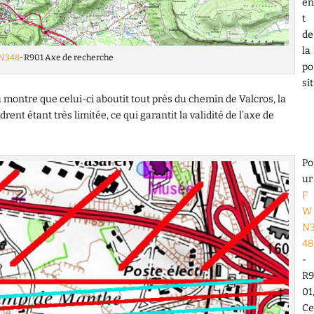
en
t
de
la
N348
-R901 Axe de recherche
po
sit
u montre que celui-ci aboutit tout près du chemin de Valcros, la
rent étant très limitée, ce qui garantit la validité de l’axe de
Po
ur
F
W
N
48
-
R9
01
Ce